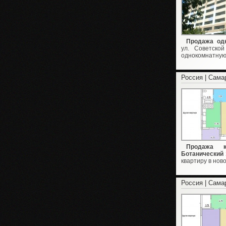
Продажа одн
ул. Советско
однокомнатную 
Россия | Сама
Продажа к
Ботанический 
квартиру в нов
Россия | Сама