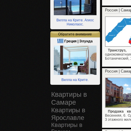
Россия | Сама
Вилла на Крите. Агиос
Николаос.
Обратите внимание
Греция | Элунда
Трансгруз
однокомнатн
Ботанический, 19
Россия | Сама
Вилла на Крите.
Квартиры в
Самаре
Квартиры в
Продажа к
Весенняя, 6. О
Ярославле
3 этажного жило
Квартиры в