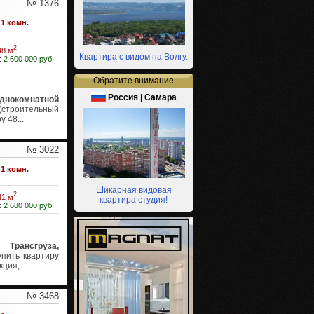
№ 1376
1 комн.
2
48 м
Квартира с видом на Волгу.
:
2 600 000 руб.
Обратите внимание
Россия | Самара
нокомнатной
(строительный
 48...
№ 3022
1 комн.
Шикарная видовая
2
41 м
квартира студия!
:
2 680 000 руб.
Трансгруза,
пить квартиру
ия,...
№ 3468