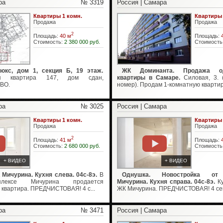
ра
№ 3319
Россия | Самара
Квартиры 1 комн.
Квартиры 
Продажа
Продажа
2
Площадь:
40 м
Площадь:
Стоимость:
2 380 000 руб.
Стоимость
кс, дом 1, секция Б, 19 этаж.
ЖК Доминанта. Продажа од
ая квартира 147, дом сдан,
квартиры в Самаре.
Силовая, 3. 
ВО.
номер). Продам 1-комнатную квартиру
ра
№ 3025
Россия | Самара
Квартиры 1 комн.
Квартиры 
Продажа
Продажа
2
Площадь:
41 м
Площадь:
Стоимость:
2 680 000 руб.
Стоимость
+ ВИДЕО
+ ВИДЕО
Мичурина. Кухня слева. 04с-8э.
В
Однушка. Новостройка от 
лексе Мичурина продается
Мичурина. Кухня справа. 04с-8э.
Ку
квартира. ПРЕДЧИСТОВАЯ! 4 с...
ЖК Мичурина. ПРЕДЧИСТОВАЯ! 4 секц
ра
№ 3471
Россия | Самара