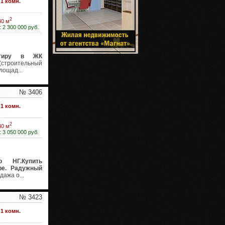
1 комн.
2
40 м
:
2 300 000 руб.
ртиру в ЖК
(строительный
лощад...
№ 3406
1 комн.
2
40 м
:
3 050 000 руб.
о НГ.Купить
ре. Радужный
дажа о...
№ 3423
1 комн.