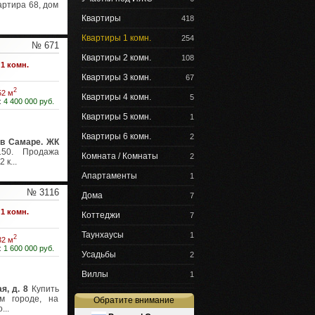
артира 68, дом
Квартиры
418
Квартиры 1 комн.
254
№ 671
Квартиры 2 комн.
108
1 комн.
Квартиры 3 комн.
67
2
52 м
Квартиры 4 комн.
5
:
4 400 000 руб.
Квартиры 5 комн.
1
Квартиры 6 комн.
2
 в Самаре. ЖК
50. Продажа
Комната / Комнаты
2
к...
Апартаменты
1
№ 3116
Дома
7
1 комн.
Коттеджи
7
Таунхаусы
1
2
32 м
:
1 600 000 руб.
Усадьбы
2
Виллы
1
я, д. 8
Купить
м городе, на
Обратите внимание
...