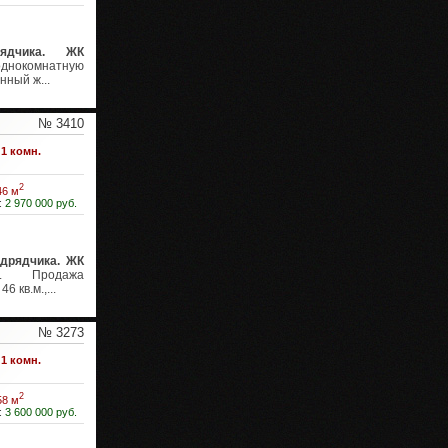
ядчика. ЖК
днокомнатную
нный ж...
№ 3410
1 комн.
2
46 м
:
2 970 000 руб.
одрядчика. ЖК
 Продажа
 кв.м.,...
№ 3273
1 комн.
2
58 м
:
3 600 000 руб.