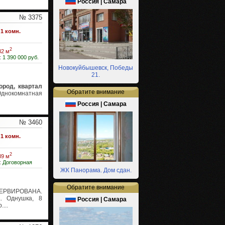
Россия | Самара
№ 3375
1 комн.
2
32 м
:
1 390 000 руб.
Новокуйбышевск, Победы
21.
род, квартал
Обратите внимание
Однокомнатная
Россия | Самара
№ 3460
1 комн.
2
39 м
:
Договорная
ЖК Панорама. Дом сдан.
Обратите внимание
РВИРОВАНА.
. Однушка, 8
Россия | Самара
...