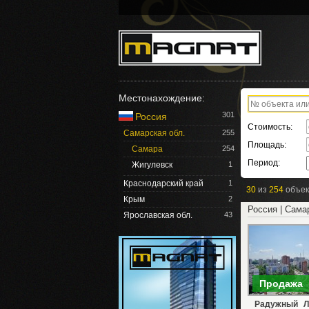
Местонахождение:
301
Россия
Стоимость:
Самарская обл.
255
Площадь:
Самара
254
Период:
Жигулевск
1
Краснодарский край
1
30
из
254
объек
Крым
2
Россия | Сама
Ярославская обл.
43
Продажа
Радужный Лю