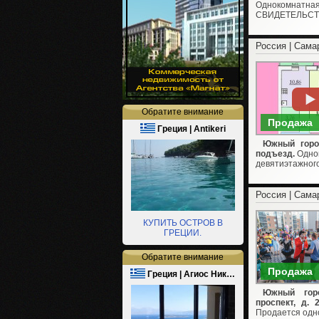
Однокомнатная
СВИДЕТЕЛЬСТ
Россия | Сама
Обратите внимание
Продажа
Греция | Antikeri
Южный город
подъезд.
Одно
девятиэтажного
Россия | Сама
КУПИТЬ ОСТРОВ В
ГРЕЦИИ.
Обратите внимание
Продажа
Греция | Агиос Ник…
Южный горо
проспект, д. 
Продается одно