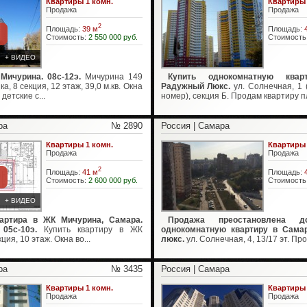
Квартиры 1 комн.
Квартиры 
Продажа
Продажа
2
Площадь:
39 м
Площадь:
Стоимость:
2 550 000 руб.
Стоимость
+ ВИДЕО
Мичурина. 08c-12э.
Мичурина 149
Купить однокомнатную ква
, 8 секция, 12 этаж, 39,0 м.кв. Окна
Радужный Люкс.
ул. Солнечная, 1 
детские с...
номер), секция Б. Продам квартиру п
ра
№ 2890
Россия | Самара
Квартиры 1 комн.
Квартиры 
Продажа
Продажа
2
Площадь:
41 м
Площадь:
Стоимость:
2 600 000 руб.
Стоимость
+ ВИДЕО
артира в ЖК Мичурина, Самара.
Продажа преостановлена д
05с-10э.
Купить квартиру в ЖК
однокомнатную квартиру в Сама
ция, 10 этаж. Окна во...
люкс.
ул. Солнечная, 4, 13/17 эт. Про
ра
№ 3435
Россия | Самара
Квартиры 1 комн.
Квартиры 
Продажа
Продажа