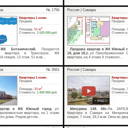
ра
№ 1756
Россия | Самара
Квартиры 1 комн.
Квартиры 
Продажа
Продажа
2
Площадь:
51 м
Площадь:
Стоимость:
2 620 000 руб.
Стоимость
, ЖК Ботанический.
Продается
Продажа квартир в ЖК Южный го
ая квартира в Трансгрузе, ЖК
18, дом 18,1.
ул. Преображенская. 
 секция, 13 этаж, 51 м.кв....
квартира, на 4 этаже 9 этажного...
ра
№ 3561
Россия | Самара
Квартиры 1 комн.
Квартиры 
Продажа
Продажа
2
Площадь:
33 м
Площадь:
Стоимость:
1 600 000 руб.
Стоимость
+ ВИДЕО
вартир в ЖК Южный город
ул.
Мичурина 149. 08с-7э.
ЗАРЕЗЕ
днокомнатная квартира, на 1 этаже
Квартира в Самаре на Мичурина
го дома. Рядом детски...
секция, 7 этаж, 39,3 м.кв. Окна во двор.