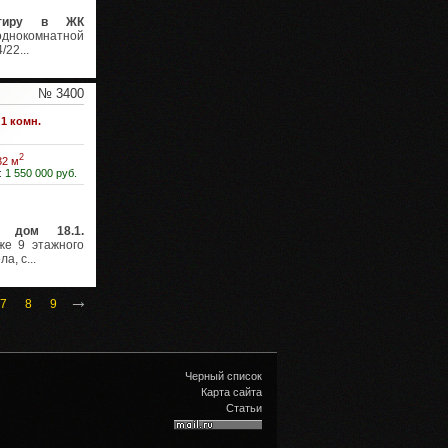
ртиру в ЖК
днокомнатной
22...
№ 3400
1 комн.
2
32 м
:
1 550 000 руб.
 дом 18.1.
же 9 этажного
а, с...
→
7
8
9
Черный список
Карта сайта
Статьи