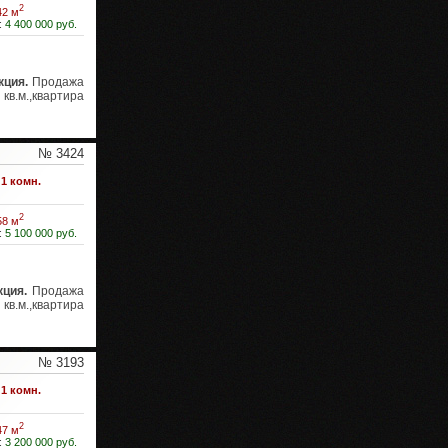
2
42 м
:
4 400 000 руб.
кция.
Продажа
кв.м.,квартира
№ 3424
1 комн.
2
58 м
:
5 100 000 руб.
ция.
Продажа
кв.м.,квартира
№ 3193
1 комн.
2
47 м
:
3 200 000 руб.