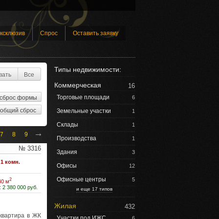
ксклюзив
Спрос
Оставить заявку
Типы недвижимости:
вать
Все
Коммерческая
16
Торговые площади
6
Земельные участки
1
Склады
1
→
7
8
9
Производства
1
№ 3316
Здания
3
1 комн.
Офисы
12
Офисные центры
5
2
40 м
:
2 380 000 руб.
и еще 17 типов
Жилая
432
квартира в ЖК
Участки под ИЖС
6