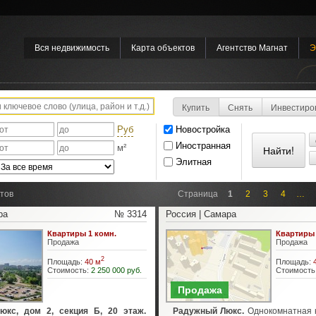
Вся недвижимость
Карта объектов
Агентство Магнат
Э
Купить
Снять
Инвестиро
Руб
Новостройка
Иностранная
м²
Элитная
тов
Страница
1
2
3
4
…
ра
№ 3314
Россия | Самара
Квартиры 1 комн.
Квартиры 
Продажа
Продажа
2
Площадь:
40 м
Площадь:
Стоимость:
2 250 000 руб.
Стоимость
Продажа
кс, дом 2, секция Б, 20 этаж.
Радужный Люкс.
Однокомнатная 