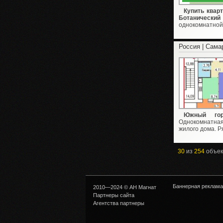
Купить квар
Ботанический 
однокомнатной 
Россия | Сама
Южный гор
Однокомнатная
жилого дома. Ря
30
из
254
объек
Баннерная реклама
2010—2024 © АН Магнат
Партнеры сайта
Агентства партнеры