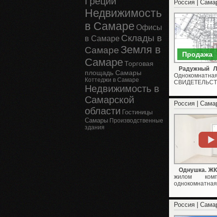
Греции
Россия | Сама
Недвижимость
в Самаре
Офисы
Склады в
в Самаре
Земля в
Самаре
Продажа
Самаре
Торговая
Радужный Лю
площадь Самары
Однокомнатн
Коттеджи в Самаре
СВИДЕТЕЛЬСТ
Недвижимость в
Самарской
Россия | Сама
области
Гостиницы
Самары
Производственные
здания
Однушка. ЖК 
жилом комп
однокомнатная 
Россия | Сама