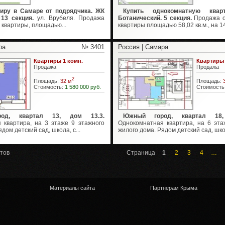
тиру в Самаре от подрядчика. ЖК
Купить однокомнатную ква
13 секция.
ул. Врубеля. Продажа
Ботанический. 5 секция.
Продажа о
квартиры, площадью...
квартиры площадью 58,02 кв.м., на 14/
ра
№ 3401
Россия | Самара
Квартиры 1 комн.
Квартиры 
Продажа
Продажа
2
Площадь:
32 м
Площадь:
Стоимость:
1 580 000 руб.
Стоимость
од, квартал 13, дом 13.3.
Южный город, квартал 18,
 квартира, на 3 этаже 9 этажного
Однокомнатная квартира, на 6 эта
дом детский сад, школа, с...
жилого дома. Рядом детский сад, школ
тов
Страница
1
2
3
4
…
Материалы сайта
Партнерам Крыма