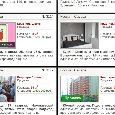
 квартира 149, видовая, дом сдан,
Радужный Люкс,ул. Солнечная, 8, кв
ВО.
2, секция Б, 10 этаж. Площадь...
ра
№ 3114
Россия | Самара
Квартиры 1 комн.
Квартиры 
Продажа
Продажа
2
Площадь:
38 м
Площадь:
Стоимость:
1 590 000 руб.
Стоимость
+ ВИДЕО
, квартал 25, дом 25.6, второй
Купить однокомнатную квартиру
комнатная квартира на пятом этаже
Ботанический.
ул. Мичурина д.1
 трехподъездного...
однокомнатной квартиры в Самаре 52 
ра
№ 3117
Россия | Самара
Квартиры 1 комн.
Квартиры 
Продажа
Продажа
2
Площадь:
34 м
Площадь:
Стоимость:
1 570 000 руб.
Стоимость
Продажа
д, 17 квартал, Николаевский
Южный город, ул. Подстепновска
25, пятый этаж, второй подъезд.
однокомнатную квартиру в Южно
комнатная квартира на п...
шестом этаже нового девятиэтажного