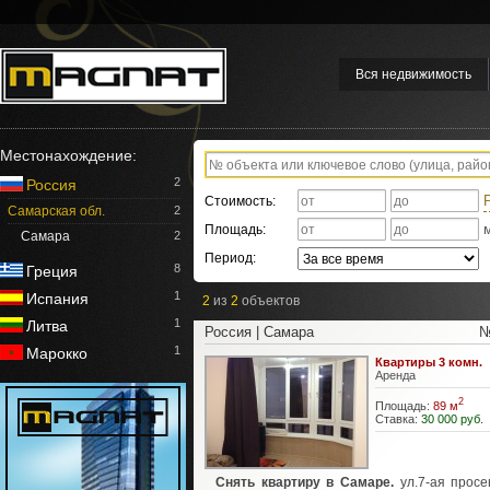
Вся недвижимость
Местонахождение:
2
Россия
Стоимость:
Самарская обл.
2
Площадь:
Самара
2
Период:
8
Греция
1
Испания
2
из
2
объектов
1
Литва
Россия | Самара
№
1
Марокко
Квартиры 3 комн.
Аренда
2
Площадь:
89 м
Ставка:
30 000 руб.
Снять квартиру в Самаре.
ул.7-ая просек