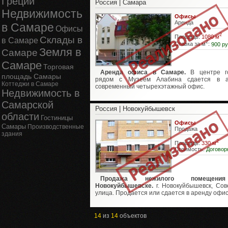
Греции
Россия | Самара
Недвижимость
Офисы
Аренда
в Самаре
Офисы
2
Площадь:
1080 м
Склады в
в Самаре
2
Ставка за м
:
900 ру
Земля в
Самаре
Самаре
Торговая
Аренда офиса в Самаре.
В центре го
площадь Самары
рядом с Музеем Алабина сдается в а
Коттеджи в Самаре
современный четырехэтажный офис.
Недвижимость в
Самарской
Россия | Новокуйбышевск
области
Гостиницы
Офисы
Самары
Производственные
Продажа
здания
2
Площадь:
330 м
Стоимость:
Договор
Продажа нежилого помещен
Новокуйбышевске.
г. Новокуйбышевск, Сов
улица. Продается или сдается в аренду офис 
14
из
14
объектов