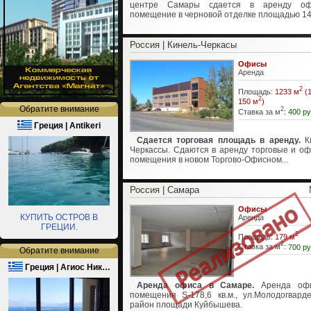
центре Самары сдается в аренду оф
помещение в черновой отделке площадью 14.
Россия | Кинель-Черкасы
Офисы
Аренда
2
Площадь:
1233 м
(1
2
150 м
)
Обратите внимание
2
Ставка за м
:
400 ру
Греция | Antikeri
Сдается торговая площадь в аренду.
Ки
Черкассы. Сдаются в аренду торговые и о
помещения в новом Торгово-Офисном...
Россия | Самара
Офисы
КУПИТЬ ОСТРОВ В
Аренда
ГРЕЦИИ.
2
Площадь:
179 м
2
Ставка за м
:
700 ру
Обратите внимание
Греция | Агиос Ник…
Аренда офиса в Самаре.
Аренда офи
помещения S-178,6 кв.м., ул.Молодогварде
район площади Куйбышева.