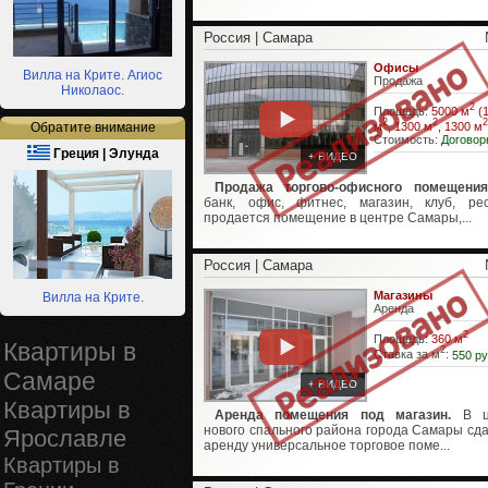
Россия | Самара
Офисы
Вилла на Крите. Агиос
Продажа
Николаос.
2
Площадь:
5000 м
(
2
2
2
Обратите внимание
м
, 1300 м
, 1300 м
Стоимость:
Договор
Греция | Элунда
+ ВИДЕО
Продажа торгово-офисного помещения
банк, офис, фитнес, магазин, клуб, ре
продается помещение в центре Самары,...
Россия | Самара
Магазины
Вилла на Крите.
Аренда
2
Площадь:
360 м
Квартиры в
2
Ставка за м
:
550 ру
Самаре
+ ВИДЕО
Квартиры в
Аренда помещения под магазин.
В ц
нового спального района города Самары сда
Ярославле
аренду универсальное торговое поме...
Квартиры в