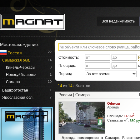
Вся недвижимость
Местонахождение:
22
Россия
Стоимость:
Самарская обл.
14
Площадь:
Кинель-Черкасы
3
Период:
Новокуйбышевск
1
Самара
10
14
из
14
объектов
Башкортостан
1
Россия | Самара
Ярославская обл.
7
Офисы
Аренда
2
Площадь:
143 м
2
Ставка за м
:
650 ру
Аренда помещения в Самаре.
В истори