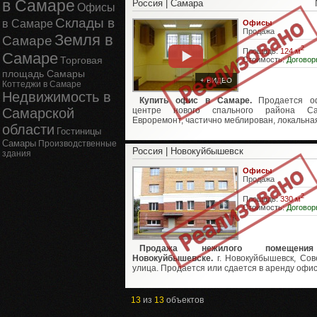
в Самаре
Россия | Самара
Офисы
Склады в
в Самаре
Офисы
Продажа
Земля в
Самаре
2
Площадь:
124 м
Самаре
Торговая
Стоимость:
Договор
площадь Самары
+ ВИДЕО
Коттеджи в Самаре
Недвижимость в
Купить офис в Самаре.
Продается о
Самарской
центре нового спального района Са
Евроремонт, частично меблирован, локальная
области
Гостиницы
Самары
Производственные
Россия | Новокуйбышевск
здания
Офисы
Продажа
2
Площадь:
330 м
Стоимость:
Договор
Продажа нежилого помещен
Новокуйбышевске.
г. Новокуйбышевск, Сов
улица. Продается или сдается в аренду офис 
13
из
13
объектов