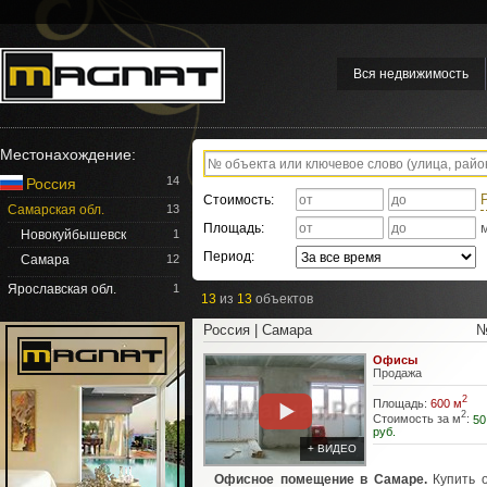
Вся недвижимость
Местонахождение:
14
Россия
Стоимость:
Самарская обл.
13
Площадь:
Новокуйбышевск
1
Период:
Самара
12
Ярославская обл.
1
13
из
13
объектов
Россия | Самара
№
Офисы
Продажа
2
Площадь:
600 м
2
Стоимость за м
:
50
руб.
+ ВИДЕО
Офисное помещение в Самаре.
Купить 