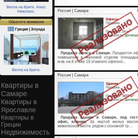
Вилла на Крите. Агиос
Россия | Самара
Николаос.
Офисы
Обратите внимание
Продажа
Греция | Элунда
2
Площадь:
24 м
Стоимость:
Договор
Продажа офиса в Самаре.
Продается оф
помещение в черновой отделке площадь
м.кв. на 8 этаже 19 этажного офисног...
Вилла на Крите.
Россия | Самара
Квартиры в
Здания
Продажа
Самаре
2
Площадь:
3833 м
Стоимость:
Договор
Квартиры в
Ярославле
Квартиры в
Продажа здания в Самаре, под гости
офис, клинику.
За чертой жилых массив
Греции
живописном месте, рядом с основной тр...
Недвижимость