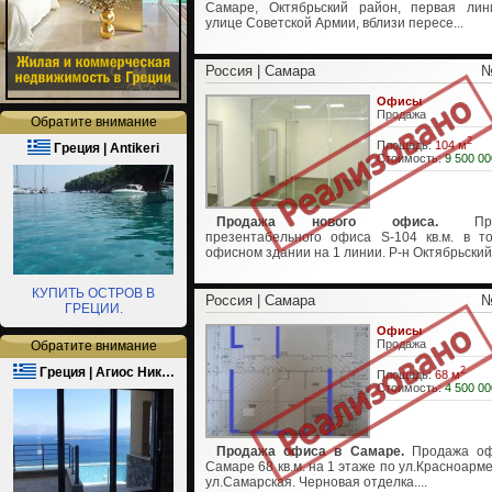
Самаре, Октябрьский район, первая ли
улице Советской Армии, вблизи пересе...
Россия | Самара
№
Офисы
Продажа
Обратите внимание
2
Площадь:
104 м
Греция | Antikeri
Стоимость:
9 500 00
Продажа нового офиса.
Прод
презентабельного офиса S-104 кв.м. в то
офисном здании на 1 линии. Р-н Октябрьский.
КУПИТЬ ОСТРОВ В
Россия | Самара
№
ГРЕЦИИ.
Офисы
Продажа
Обратите внимание
Греция | Агиос Ник…
2
Площадь:
68 м
Стоимость:
4 500 00
Продажа офиса в Самаре.
Продажа оф
Самаре 68 кв.м. на 1 этаже по ул.Красноарме
ул.Самарская. Черновая отделка....