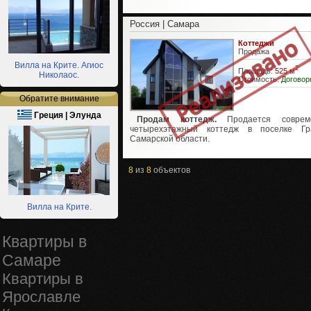
Россия | Самара
Коттеджи
Продажа
Вилла на Крите. Агиос
2
Площадь:
525 м
Николаос.
Стоимость:
Договор
Обратите внимание
Греция | Элунда
Продам коттедж.
Продается соврем
четырехэтажный коттедж в поселке Гр
Самарской области.
8
из
8
объектов
Вилла на Крите.
Квартиры в
Самаре
Квартиры в
Ярославле