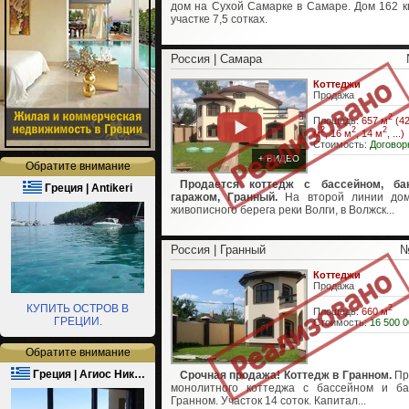
дом на Сухой Самарке в Самаре. Дом 162 кв
участке 7,5 сотках.
Россия | Самара
Коттеджи
Продажа
2
Площадь:
657 м
(42
2
2
2
м
, 16 м
, 14 м
, ...)
Стоимость:
Договор
+ ВИДЕО
Обратите внимание
Продается коттедж с бассейном, ба
Греция | Antikeri
гаражом, Гранный.
На второй линии дом
живописного берега реки Волги, в Волжск...
Россия | Гранный
№
Коттеджи
Продажа
КУПИТЬ ОСТРОВ В
2
Площадь:
660 м
ГРЕЦИИ.
Стоимость:
16 500 0
Обратите внимание
Греция | Агиос Ник…
Срочная продажа! Коттедж в Гранном.
Пр
монолитного коттеджа с бассейном и б
Гранном. Участок 14 соток. Капитал...