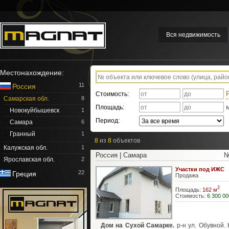
Вся недвижимость
Местонахождение:
11
Россия
Стоимость:
Самарская обл.
8
Площадь:
Новокуйбышевск
1
Период:
Самара
6
Гранный
1
8
из
8
объектов
Калужская обл.
1
Россия | Самара
№
Ярославская обл.
2
Участки под ИЖС
22
Греция
Продажа
2
Площадь:
162 м
Стоимость:
6 300 00
Дом на Сухой Самарке.
р-н ул. Обувной. 