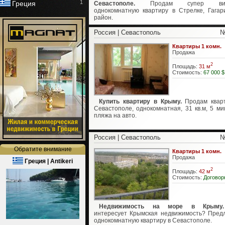
1
Греция
Севастополе.
Продам супер вид
однокомнатную квартиру в Стрелке, Гагар
район.
Россия | Севастополь
№
Квартиры 1 комн.
Продажа
2
Площадь:
31 м
Стоимость:
67 000 $
Купить квартиру в Крыму.
Продам квар
Севастополе, однокомнатная, 31 кв.м, 5 ми
пляжа на авто.
Россия | Севастополь
№
Обратите внимание
Квартиры 1 комн.
Продажа
Греция | Antikeri
2
Площадь:
42 м
Стоимость:
Договор
Недвижимость на море в Крыму.
интересует Крымская недвижимость? Пред
однокомнатную квартиру в Севастополе.