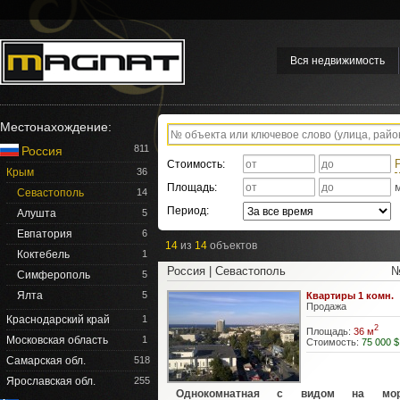
Вся недвижимость
Местонахождение:
811
Россия
Стоимость:
Крым
36
Площадь:
Севастополь
14
Период:
Алушта
5
Евпатория
6
14
из
14
объектов
Коктебель
1
Россия | Севастополь
№
Симферополь
5
Ялта
5
Квартиры 1 комн.
Продажа
Краснодарский край
1
2
Площадь:
36 м
Московская область
1
Стоимость:
75 000 $
Самарская обл.
518
Ярославская обл.
255
Однокомнатная с видом на мо