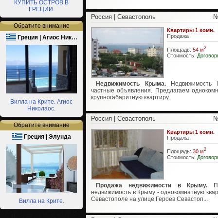
КУПИТЬ ОСТРОВ В
ГРЕЦИИ.
Россия | Севастополь
№
Обратите внимание
Квартиры 1 комн.
Продажа
Греция | Агиос Ник…
2
Площадь:
54 м
Стоимость:
Договор
Недвижимость Крыма.
Недвижимость 
частные объявления. Предлагаем одноком
крупногабаритную квартиру.
Вилла на Крите. Агиос
Николаос.
Россия | Севастополь
№
Обратите внимание
Квартиры 1 комн.
Греция | Элунда
Продажа
2
Площадь:
30 м
Стоимость:
Договор
Продажа недвижимости в Крыму.
Пр
недвижимость в Крыму - однокомнатную квар
Севастополе на улице Героев Севастоп...
Вилла на Крите.