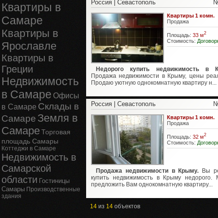
Россия | Севастополь
№
Квартиры в
Квартиры 1 комн.
Самаре
Продажа
Квартиры в
2
Площадь:
33 м
Стоимость:
Договор
Ярославле
Квартиры в
Греции
Недорого купить недвижимость в К
Продажа недвижимости в Крыму, цены реа
Недвижимость
Продаю уютную однокомнатную квартиру н...
в Самаре
Офисы
Россия | Севастополь
№
Склады в
в Самаре
Земля в
Самаре
Квартиры 1 комн.
Продажа
Самаре
Торговая
2
Площадь:
32 м
площадь Самары
Стоимость:
Договор
Коттеджи в Самаре
Недвижимость в
Самарской
Продажа недвижимости в Крыму.
Вы р
области
купить недвижимость в Крыму недорого.
Гостиницы
предложить Вам однокомнатную квартиру...
Самары
Производственные
здания
14
из
14
объектов