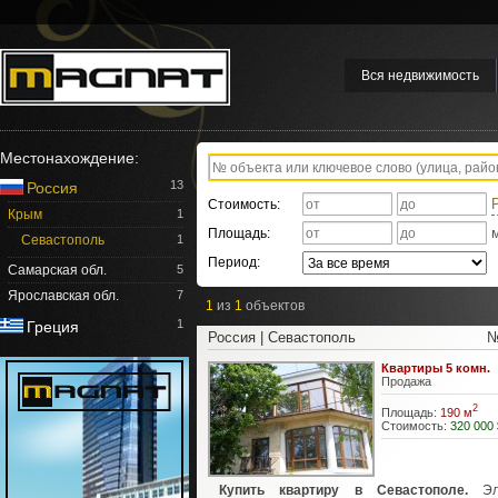
Вся недвижимость
Местонахождение:
13
Россия
Стоимость:
Крым
1
Площадь:
Севастополь
1
Период:
Самарская обл.
5
Ярославская обл.
7
1
из
1
объектов
1
Греция
Россия | Севастополь
№
Квартиры 5 комн.
Продажа
2
Площадь:
190 м
Стоимость:
320 000 
Купить квартиру в Севастополе.
Э