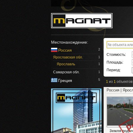
Местонахождение:
2
Россия
Стоимость:
Ярославская обл.
1
Площадь:
Ярославль
1
Период:
Самарская обл.
1
5
Греция
1
из
1
объектов
Россия | Ярос
Земля под т