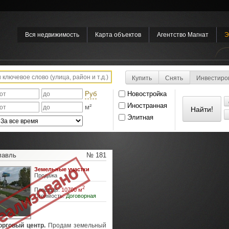
Вся недвижимость
Карта объектов
Агентство Магнат
Э
Купить
Снять
Инвестиро
Руб
Новостройка
Иностранная
м²
Элитная
лавль
№ 181
Земельные участки
Продажа
2
Площадь:
10700 м
Стоимость:
Договорная
орговый центр.
Продам земельный