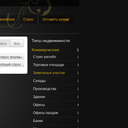
ксклюзив
Спрос
Оставить заявку
Типы недвижимости:
вать
Все
Коммерческая
5
Стрит-ритейл
1
Торговые площади
3
Земельные участки
1
Склады
1
Производства
1
Здания
1
Офисы
4
Офисы продаж
2
Банки
1