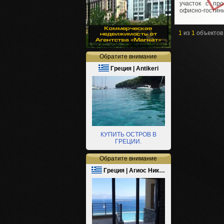
участок с про
офисно-гостинич
1
из
1
объектов
Обратите внимание
Греция | Antikeri
КУПИТЬ ОСТРОВ В
ГРЕЦИИ.
Обратите внимание
Греция | Агиос Ник…