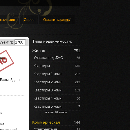
ксклюзив
Спрос
Оставить заявку
Типы недвижимости:
бъект №
Жилая
751
Участки под ИЖС
65
ина
Квартиры
645
Квартиры 1 комн.
252
Базы; Здания;
Квартиры 2 комн.
213
Квартиры 3 комн.
162
Квартиры 4 комн.
30
Квартиры 5 комн.
7
ль
и еще 10 типов
Коммерческая
144
ина
Стрит-ритейл
21