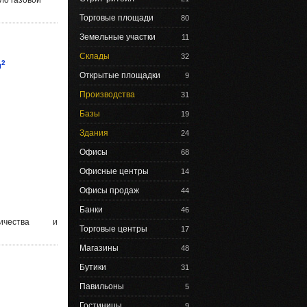
ло газовой
Торговые площади
80
Земельные участки
11
Склады
32
2
м
Открытые площадки
9
Производства
31
Базы
19
Здания
24
Офисы
68
Офисные центры
14
Офисы продаж
44
Банки
46
ричества и
Торговые центры
17
Магазины
48
Бутики
31
Павильоны
5
Гостиницы
9