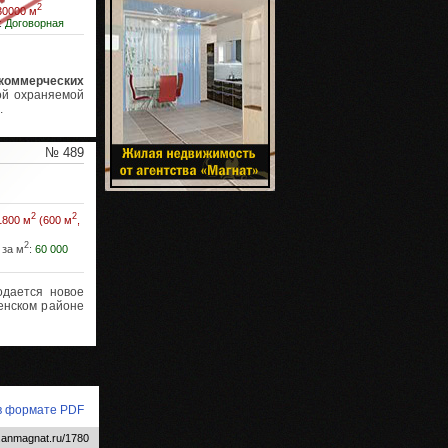
2
30000 м
:
Договорная
коммерческих
ой охраняемой
.
№ 489
2
2
1800 м
(600 м
,
2
 за м
:
60 000
дается новое
енском районе
 в формате PDF
.anmagnat.ru/1780