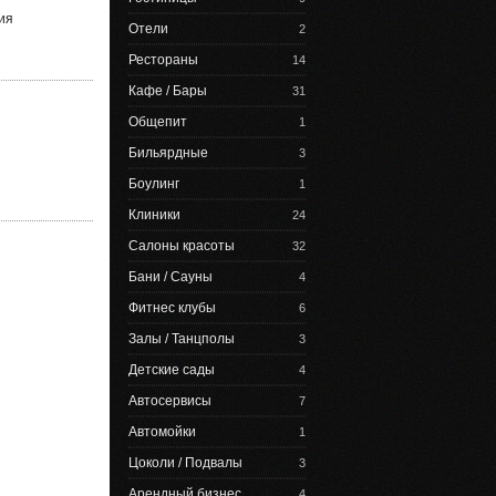
ия
Отели
2
Рестораны
14
Кафе / Бары
31
Общепит
1
Бильярдные
3
Боулинг
1
Клиники
24
Салоны красоты
32
Бани / Сауны
4
Фитнес клубы
6
Залы / Танцполы
3
Детские сады
4
Автосервисы
7
Автомойки
1
Цоколи / Подвалы
3
Арендный бизнес
4