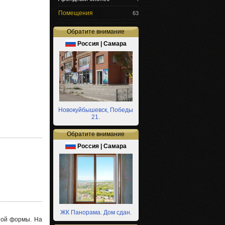
Помещения
63
Обратите внимание
Россия | Самара
Новокуйбышевск, Победы
21.
Обратите внимание
Россия | Самара
ЖК Панорама. Дом сдан.
ной формы. На