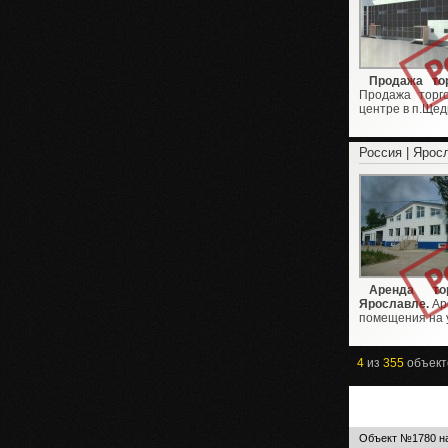
Продажа то
Продажа торг
центре в п.Ще
Россия | Ярос
Аренда то
Ярославле.
Аре
помещения на у
4
из
355
объект
Объект №1780 на