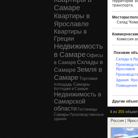
территории е
транспорта.
Самаре
Квартиры в
Месторасполо
Ярославле
Склад "Кома
Квартиры в
Коммерческие
Греции
Комиссия а
Недвижимость
в Самаре
Похожие объ
Офисы
Склады в Я
Склады в
в Самаре
Производст
Земля в
Самаре
Ярославле
Производст
Самаре
Торговая
Здания. Яро
площадь Самары
Помещения 
Коттеджи в Самаре
Недвижимость в
Самарской
Другие объект
области
Гостиницы
4
из
355
объект
Самары
Производственные
здания
Россия | Ярос