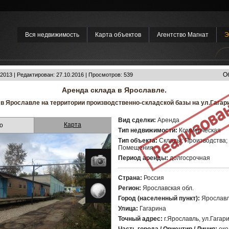
Вся недвижимость
Карта объектов
Агентство Магнат
Э
О
2013 | Редактирован: 27.10.2016 | Просмотров: 539
Аренда склада в Ярославле.
в Ярославле на территории производственно-складской базы на ул.Гагар
Вид сделки:
Аренда
Карта
о
Тип недвижимости:
Коммерческая
Тип объекта:
Склады; Производства; 
Помещения
Период аренды:
долгосрочная
Страна:
Россия
Регион:
Ярославская обл.
Город (населенный пункт):
Ярослав
Улица:
Гагарина
Точный адрес:
г.Ярославль, ул.Гагар