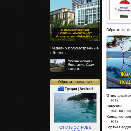
Обратитесь в 
Недавно просмотренные
объекты:
Аренда склада в
Ярославле. Сдам
склад в...
Обратите внимание
Греция | Antikeri
Отдельный в
есть
Санузлы
есть на тер
Холодное во
есть
Горячее водо
КУПИТЬ ОСТРОВ В