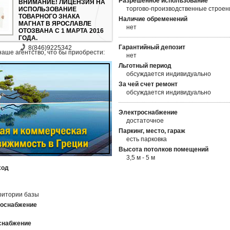
Разрешенное использование
ВНИМАНИЕ! ЛИЦЕНЗИЯ НА
торгово-производственные строен
ИСПОЛЬЗОВАНИЕ
ТОВАРНОГО ЗНАКА
Наличие обременений
МАГНАТ В ЯРОСЛАВЛЕ
нет
ОТОЗВАНА С 1 МАРТА 2016
ГОДА.
Гарантийный депозит
8(846)9225342
наше агентство, что бы приобрести:
нет
Льготный период
обсуждается индивидуально
За чей счет ремонт
обсуждается индивидуально
Электроснабжение
достаточное
Паркинг, место, гараж
есть парковка
Высота потолков помещений
3,5 м - 5 м
ход
ритории базы
доснабжение
снабжение