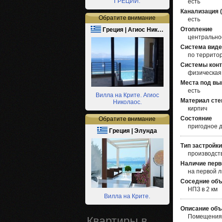
ГРЕЦИИ.
есть
Канализация 
Обратите внимание
есть
Отопление
Греция | Агиос Ник…
центрально
Система вид
по террито
Системы конт
физическая
Места под вы
есть
Вилла на Крите. Агиос
Материал сте
Николаос.
кирпич
Состояние
Обратите внимание
пригодное 
Греция | Элунда
Тип застройки
производст
Наличие перв
на первой 
Соседние объ
НПЗ в 2 км
Вилла на Крите.
Описание объ
Помещения 
Квартиры в