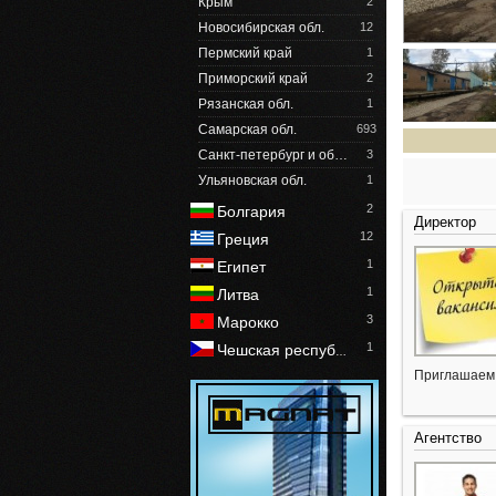
Крым
2
Новосибирская обл.
12
Пермский край
1
Приморский край
2
Рязанская обл.
1
Самарская обл.
693
Санкт-петербург и об…
3
Ульяновская обл.
1
2
Болгария
Директор
12
Греция
1
Египет
1
Литва
3
Марокко
1
Чешская респуб
…
Приглашаем 
Агентство