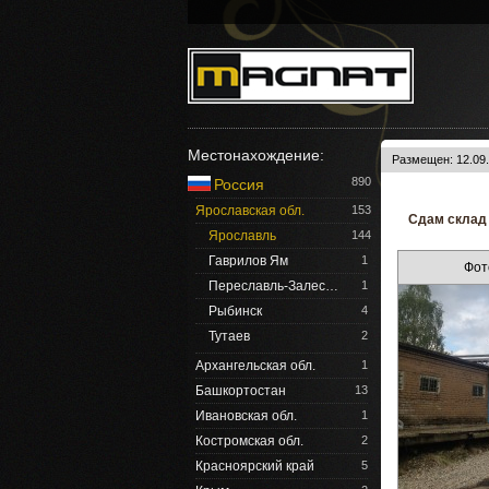
Местонахождение:
Размещен: 12.09.
890
Россия
Ярославская обл.
153
Сдам склад 
Ярославль
144
Гаврилов Ям
1
Фот
Переславль-Залес…
1
Рыбинск
4
Тутаев
2
Архангельская обл.
1
Башкортостан
13
Ивановская обл.
1
Костромская обл.
2
Красноярский край
5