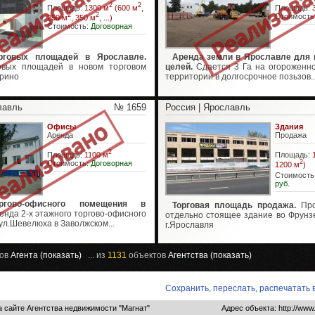
2
2
Площадь:
1300 м
(600 м
,
Площадь:
2
2
Стоимость
250 м
, 350 м
, ...)
Стоимость:
Договорная
рговых площадей в Ярославле.
Аренда земли в Ярославле для 
овых площадей в новом торговом
целей.
Сдается 3 Га на огороженн
дрино
территории в долгосрочное позьзов..
лавль
№ 1659
Россия | Ярославль
Офисы
Здания
Аренда
Продажа
2
Площадь:
1100 м
Площадь:
Стоимость:
Договорная
2
1200 м
)
Стоимость
руб.
ргово-офисного помещения в
Торговая площадь продажа.
Про
нда 2-х этажного торгово-офисного
отдельно стоящее здание во Фрунз
л.Шевелюха в Заволжском...
г.Ярославля
ов
Агента (показать)
... из
1131
объектов
Агентства (показать)
Сохранить, переслать, распечатать
 сайте Агентства недвижимости "Магнат"
Адрес объекта: http://www