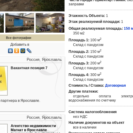
Часть города / Ориентир / Линия:
око
заправки
Этажность Объекта:
1
Этаж реализуемой площади:
1
Общая реализуемая площадь:
150 
350 м2
Все фотографии
2
Площадь 1:
100 м
Добавить в
Склад с пандусом
2
Площадь 2:
150 м
Склад с пандусом
Россия, Ярославль
2
Площадь 3:
200 м
Вакантная позиция 7
Склад с пандусом
2
Площадь 4:
300 м
Склад с пандусом
Стоимость / Ставка:
Договорная
Другие платежи:
отдельно оплата элект
водоснабжения по счетчику
партнера в Ярославле.
Система налогообложения
нез НДС
Россия, Ярославль
Наличие документов на объект
Агентство недвижимости
все в наличии
Магнат в Ярославле