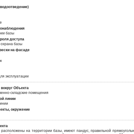
(водоотведение)
е
еонаблюдения
рии базы
роля доступа
 охрана базы
вески на фасаде
н
для эксплуатации
 вокруг Объекта
венно-складские помещения
ой линии
линии
екты, окружение
екта
расположены на территории базы, имеют пандус, правильной прямоуголь