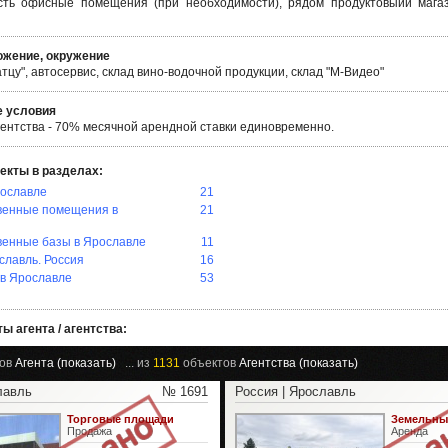
сть офисные помещения (при необходимости), рядом продуктовыйй магаз
жение, окружение
тцу", автосервис, склад вино-водочной продукции, склад "М-Видео"
 условия
гентства - 70% месячной арендной ставки единовременно.
екты в разделах:
рославле
21
венные помещения в
21
венные базы в Ярославле
11
славль. Россия
16
в Ярославле
53
ы агента / агентства:
ов
Агента (показать)
... из
1131
объектов
Агентства (показать)
лавль
№ 1691
Россия | Ярославль
Торговые площади
Земельные
Продажа
Аренда