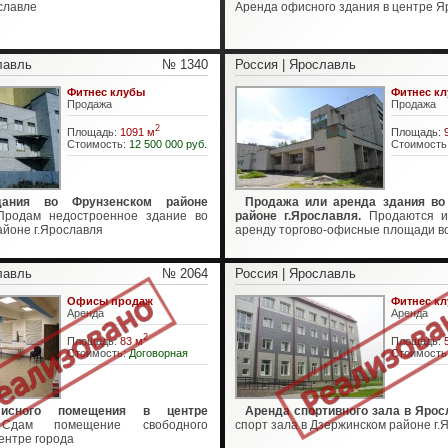
славле
Аренда офисного здания в центре Я
лавль
№ 1340
Россия | Ярославль
Фитнес клубы
Фитнес к
Продажа
Продажа
2
Площадь:
1091 м
Площадь:
Стоимость:
12 500 000 руб.
Стоимость
дания во Фрунзенском районе
Продажа или аренда здания во
родам недостроенное здание во
районе г.Ярославля.
Продаются и
айоне г.Ярославля
аренду торгово-офисные площади во 
лавль
№ 2064
Россия | Ярославль
Офисы продаж
Фитнес к
Аренда
Аренда
2
Площадь:
83 м
Площадь:
Стоимость:
Договорная
Стоимость
исного помещения в центре
Аренда спортивного зала в Ярос
ам помещение свободного
спорт зала в Дзержинском районе г.
ентре города