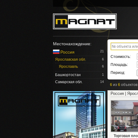
Местонахождение:
21
Россия
Стоимость:
Ярославская обл.
6
Площадь:
Ярославль
6
Период:
Башкортостан
1
Самарская обл.
14
6
из
6
объектов
Россия | Ярос
Торговая пл