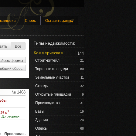
ксклюзив
Спрос
Оставить заявку
Типы недвижимости:
вать
Все
Коммерческая
144
Стрит-ритейл
21
Торговые площади
80
Земельные участки
11
Склады
32
№ 1468
Открытые площадки
9
лубы
Производства
31
Базы
19
2
176 м
:
Договорная
Здания
24
Офисы
68
в Ярославле.