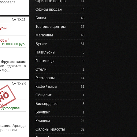
Офисные центры
14
рославля
Офисы продаж
44
Банки
46
№ 1341
Торговые центры
17
лубы
Магазины
48
2
903 м
Бутики
31
:
19 000 000 руб.
Павильоны
5
Гостиницы
9
 Фрунзенском
ли сдаются в
Отели
2
Фр...
Рестораны
14
№ 1373
Кафе / Бары
31
лубы
Общепит
1
2
Бильярдные
3
500 м
:
Договорная
Боулинг
1
Клиники
24
лавле.
Аренда
Салоны красоты
32
Ярославля