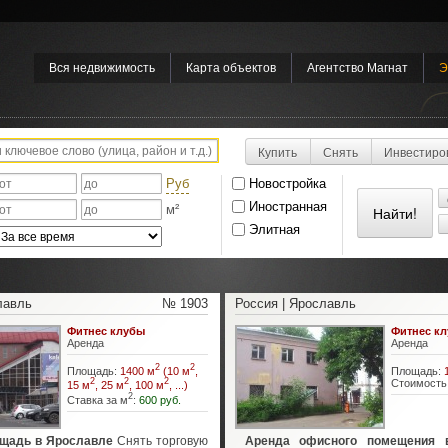
Вся недвижимость
Карта объектов
Агентство Магнат
Э
Купить
Снять
Инвестиро
Руб
Новостройка
Иностранная
м²
Элитная
лавль
№ 1903
Россия | Ярославль
Фитнес клубы
Фитнес к
Аренда
Аренда
2
2
Площадь:
1400 м
(10 м
,
Площадь:
2
2
2
Стоимость
15 м
, 25 м
, 100 м
, ...)
2
Ставка за м
:
600 руб.
ощадь в Ярославле
Снять торговую
Аренда офисного помещения 