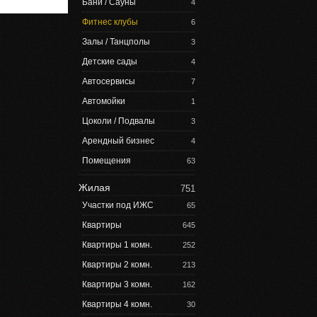
Бани / Сауны
4
Фитнес клубы
6
Залы / Танцполы
3
Детские сады
4
Автосервисы
7
Автомойки
1
Цоколи / Подвалы
3
Арендный бизнес
4
Помещения
63
Жилая
751
Участки под ИЖС
65
Квартиры
645
Квартиры 1 комн.
252
Квартиры 2 комн.
213
Квартиры 3 комн.
162
Квартиры 4 комн.
30