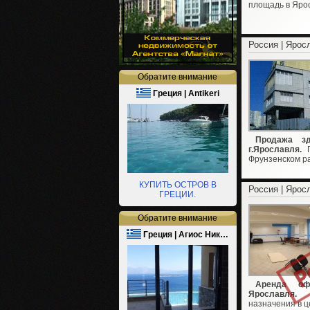
площадь в Яро
Россия | Ярос
Обратите внимание
Греция | Antikeri
Продажа з
г.Ярославля.
П
Фрунзенском р
КУПИТЬ ОСТРОВ В
Россия | Ярос
ГРЕЦИИ.
Обратите внимание
Греция | Агиос Ник…
Аренда оф
Ярославля.
Сд
назначения в ц