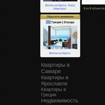
Вилла на Крите. Агиос
6
из
6
объектов
Николаос.
Обратите внимание
Греция | Элунда
Вилла на Крите.
Квартиры в
Самаре
Квартиры в
Ярославле
Квартиры в
Греции
Недвижимость