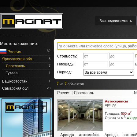
Вся недвижимость
Местонахождение:
32
Россия
Стоимость:
Ярославская обл.
8
Площадь:
Ярославль
7
Период:
Тутаев
1
Башкортостан
1
7
из
7
объектов
Самарская обл.
23
Россия | Ярославль
№
Автосервисы
Аренда
2
Площадь:
500 м
2
Ставка за м
:
450 ру
Аренда автомойки.
Аренда автомо