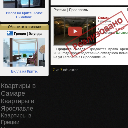
Россия | Ярославль
Вилла на Крите. Агиос
Николаос.
Склады
Продажа
Обратите внимание
2
Площадь:
1000 м
Стоимость:
Договор
Греция | Элунда
+ ВИДЕО
Продажа склада.
Продается право арен
2020 года производственно-складского пом
на ул.Гагарина в г.Ярославле на...
7
из
7
объектов
Вилла на Крите.
Квартиры в
Самаре
Квартиры в
Ярославле
Квартиры в
Греции