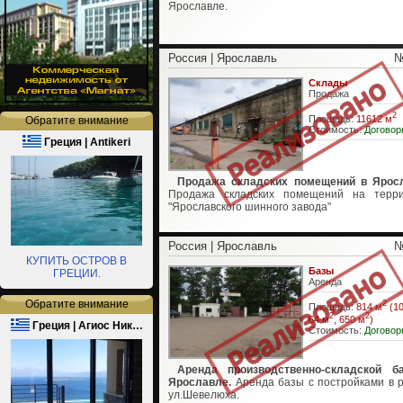
Ярославле.
Россия | Ярославль
№
Склады
Продажа
2
Площадь:
11612 м
Обратите внимание
Стоимость:
Договор
Греция | Antikeri
Продажа складских помещений в Ярос
Продажа складских помещений на терри
"Ярославского шинного завода"
Россия | Ярославль
№
КУПИТЬ ОСТРОВ В
Базы
ГРЕЦИИ.
Аренда
Обратите внимание
2
Площадь:
814 м
(10
2
2
64 м
, 650 м
)
Греция | Агиос Ник…
Стоимость:
Договор
Аренда производственно-складской б
Ярославле.
Аренда базы с постройками в 
ул.Шевелюха.