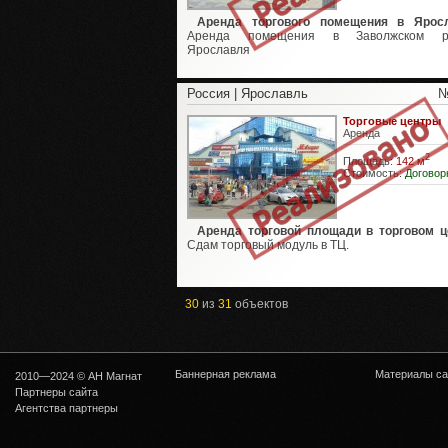
Аренда торгового помещения в Яросл
Аренда помещения в Заволжском р
Ярославля
Россия | Ярославль
№
Торговые центры
Аренда
2
Площадь:
142 м
Стоимость:
Договор
Аренда торговой площади в торговом ц
Сдам торговый модуль в ТЦ.
30
из
31
объектов
Баннерная реклама
Материалы са
2010—2024 © АН Магнат
Партнеры сайта
Агентства партнеры