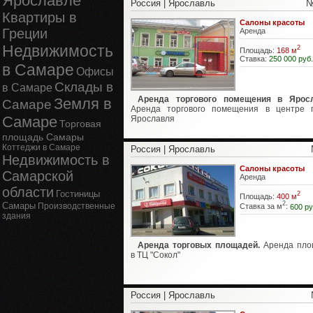
Ярославле
Россия | Ярославль
№
Квартиры в
Салоны красоты
Греции
Аренда
Недвижимость
2
Площадь:
168 м
Ставка:
250 000 руб.
в Самаре
Офисы
Склады в
в Самаре
Аренда торгового помещения в Яросл
Земля в
Самаре
Аренда торгового помещения в центре 
Самаре
Ярославля
Торговая
площадь Самары
Коттеджи в Самаре
Россия | Ярославль
Недвижимость в
Салоны красоты
Самарской
Аренда
области
Гостиницы
2
Площадь:
400 м
2
Самары
Производственные
Ставка за м
:
600 ру
здания
Аренда торговых площадей.
Аренда пло
в ТЦ "Сокол"
Россия | Ярославль