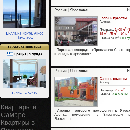
Россия | Ярославль
№
Салоны красоты
Аренда
2
Площадь:
1400 м
(1
2
2
2
Вилла на Крите. Агиос
15 м
, 25 м
, 100 м
Николаос.
2
Ставка за м
:
600 ру
Обратите внимание
Торговая площадь в Ярославле
Снять то
площадь в Ярославле
Греция | Элунда
Россия | Ярославль
№
Салоны красоты
Аренда
2
Площадь:
236 м
Вилла на Крите.
Ставка:
200 600 руб.
Квартиры в
Аренда торгового помещения в Яросл
Самаре
Аренда помещения в Заволжском р
Ярославля
Квартиры в