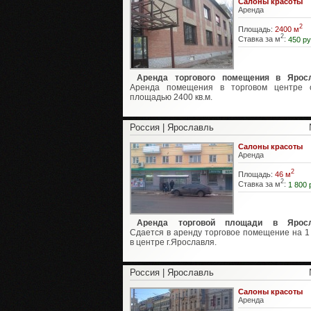
Салоны красоты
Аренда
2
Площадь:
2400 м
2
Ставка за м
:
450 ру
Аренда торгового помещения в Яросл
Аренда помещения в торговом центре 
площадью 2400 кв.м.
Россия | Ярославль
Салоны красоты
Аренда
2
Площадь:
46 м
2
Ставка за м
:
1 800 
Аренда торговой площади в Яросл
Сдается в аренду торговое помещение на 1
в центре г.Ярославля.
Россия | Ярославль
Салоны красоты
Аренда