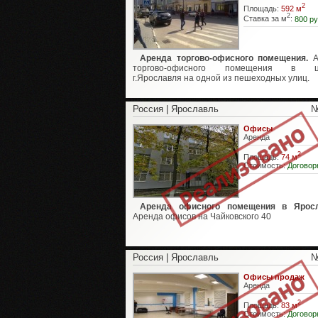
2
Площадь:
592 м
2
Ставка за м
:
800 ру
Аренда торгово-офисного помещения.
А
торгово-офисного помещения в ц
г.Ярославля на одной из пешеходных улиц.
Россия | Ярославль
№
Офисы
Аренда
2
Площадь:
74 м
Стоимость:
Договор
Аренда офисного помещения в Яросл
Аренда офисов на Чайковского 40
Россия | Ярославль
№
Офисы продаж
Аренда
2
Площадь:
83 м
Стоимость:
Договор