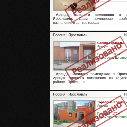
Аренда офисного помещения в ц
Ярославля.
Сдам помещение свобод
назначения в центре города
Россия | Ярославль
№
Салоны красоты
Аренда
2
Площадь:
186 м
Стоимость:
Договор
Аренда нежилого помещения в Яросл
Аренда торгового помещения во Фрунзе
районе г.Ярославля
Россия | Ярославль
№
Торговые площад
Аренда
2
Площадь:
176 м
Стоимость:
Договор