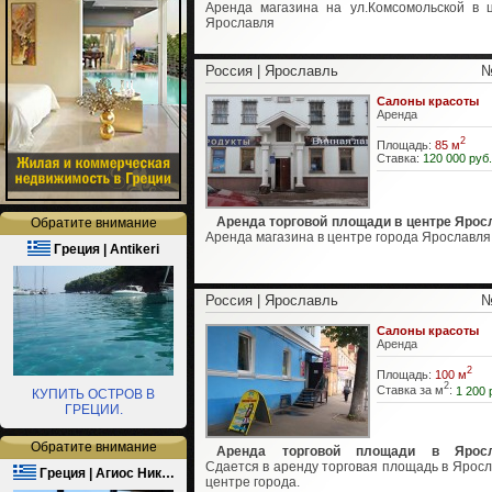
Аренда магазина на ул.Комсомольской в 
Ярославля
Россия | Ярославль
№
Салоны красоты
Аренда
2
Площадь:
85 м
Ставка:
120 000 руб.
Аренда торговой площади в центре Ярос
Обратите внимание
Аренда магазина в центре города Ярославля
Греция | Antikeri
Россия | Ярославль
№
Салоны красоты
Аренда
2
Площадь:
100 м
2
Ставка за м
:
1 200 
КУПИТЬ ОСТРОВ В
ГРЕЦИИ.
Обратите внимание
Аренда торговой площади в Яросл
Сдается в аренду торговая площадь в Яросл
Греция | Агиос Ник…
центре города.