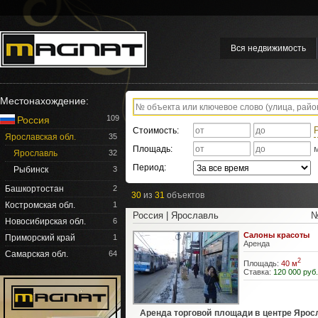
Вся недвижимость
Местонахождение:
109
Россия
Стоимость:
Ярославская обл.
35
Площадь:
Ярославль
32
Период:
Рыбинск
3
Башкортостан
2
30
из
31
объектов
Костромская обл.
1
Россия | Ярославль
№
Новосибирская обл.
6
Салоны красоты
Приморский край
1
Аренда
Самарская обл.
64
2
Площадь:
40 м
Ставка:
120 000 руб.
Аренда торговой площади в центре Ярос