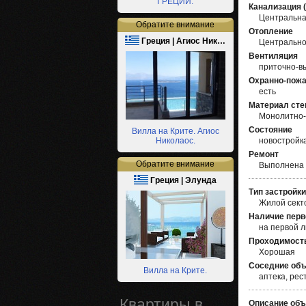
ГРЕЦИИ.
Канализация 
Центральн
Обратите внимание
Отопление
Греция | Агиос Ник…
Центральн
Вентиляция
приточно-в
Охранно-пожа
есть
Материал сте
Монолитно-
Состояние
Вилла на Крите. Агиос
Николаос.
новостройк
Ремонт
Обратите внимание
Выполнена 
Греция | Элунда
Тип застройки
Жилой сект
Наличие перв
на первой 
Проходимость
Хорошая
Соседние объ
Вилла на Крите.
аптека, ре
Квартиры в
Описание объ