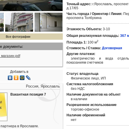
Точный адрес:
г.Ярославль, проспект
д.17/65
Часть города / Ориентир / Линия:
Пер
проспекта Толбухина
Этажность Объекта:
3-10
Общая реализуемая площадь:
367 
Все фотографии
2
Площадь 1:
100 м
е документы:
Стоимость / Ставка:
Договорная
Другие платежи:
 магазин.pdf
электричество и вода отдель
показаниям счетчиков
Добавить в
Статус владельца
Физическое лицо, ИП
Система налогообложения
Россия, Ярославль
без НДС
Вакантная позиция 7
Наличие документов на объект
в наличии
Разрешенное использование
торгово-офисное
Наличие обременений
нет
партнера в Ярославле.