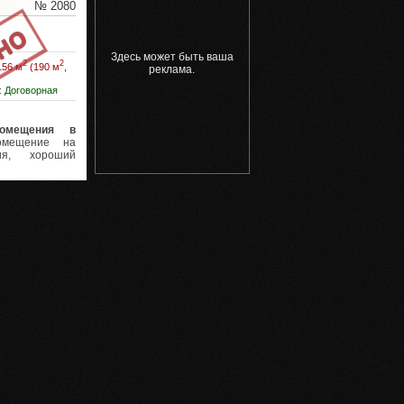
№ 2080
Здесь может быть ваша
2
2
156 м
(190 м
,
реклама.
:
Договорная
помещения в
мещение на
ия, хороший