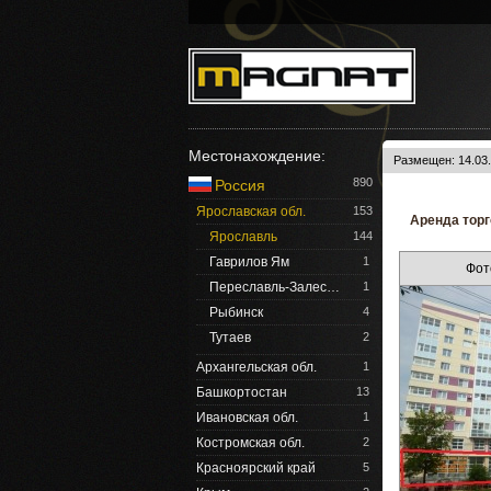
Местонахождение:
Размещен: 14.03.
890
Россия
Ярославская обл.
153
Аренда торг
Ярославль
144
Гаврилов Ям
1
Фот
Переславль-Залес…
1
Рыбинск
4
Тутаев
2
Архангельская обл.
1
Башкортостан
13
Ивановская обл.
1
Костромская обл.
2
Красноярский край
5