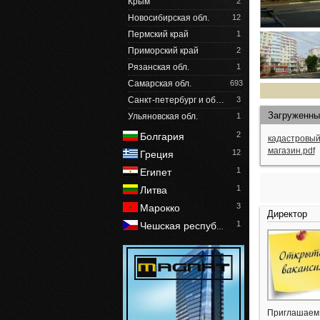
Крым
2
Новосибирская обл.
12
Пермский край
1
Приморский край
2
Рязанская обл.
1
Самарская обл.
693
Санкт-петербург и об…
3
Загруженны
Ульяновская обл.
1
2
Болгария
кадастровый
магазин.pdf
12
Греция
1
Египет
1
Литва
3
Марокко
Директор
1
Чешская респуб
…
Приглашаем 