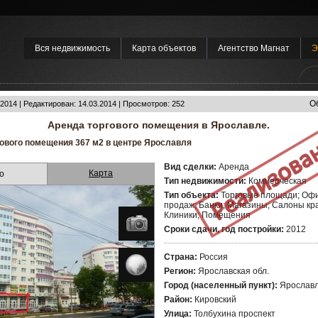
Вся недвижимость
Карта объектов
Агентство Магнат
Э
О
2014 | Редактирован: 14.03.2014 | Просмотров: 252
Аренда торгового помещения в Ярославле.
ового помещения 367 м2 в центре Ярославля
Вид сделки:
Аренда
Карта
о
Тип недвижимости:
Коммерческая
Тип объекта:
Торговые площади; Оф
продаж; Банки; Магазины; Салоны кр
Клиники; Помещения
Сроки сдачи, год постройки:
2012
Страна:
Россия
Регион:
Ярославская обл.
Город (населенный пункт):
Ярослав
Район:
Кировский
Улица:
Толбухина проспект