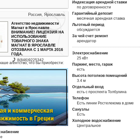
Индексация арендной ставки
по договоренности
Гарантийный депозит
Россия, Ярославль
месячная арендная ставка
Агентство недвижимости
Льготный период
Магнат в Ярославле
обсуждается
ВНИМАНИЕ! ЛИЦЕНЗИЯ НА
За чей счет ремонт
ИСПОЛЬЗОВАНИЕ
ТОВАРНОГО ЗНАКА
арендатор
МАГНАТ В ЯРОСЛАВЛЕ
ОТОЗВАНА С 1 МАРТА 2016
Электроснабжение
ГОДА.
25 кВт
8(846)9225342
наше агентство, что бы приобрести:
Паркинг, место, гараж
есть
Высота потолков помещений
3.4 м
Отдельный вход
есть с проспекта Толбухина
Телефон
Есть линии Ростелекома в доме
Санузлы
Есть
Холодное водоснабжение
Центральное
снабжение
ое