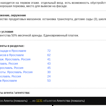
находится на первом этаже. отдельный вход. есть возможность обустройст
а хорошая порковка, место для вывески на фасаде.
жение, окружение
ство продуктовых магазинов. остановка транспорта, детские сады (3), школ
 условия
гентства 50% месячной аренды. Единовременный платеж.
екты в разделах:
ощади в Ярославле
72
исов в Ярославле
62
ж. Ярославль. Россия
41
лавль. Россия
43
рославль. Россия
45
оты. Ярославль. Россия
30
ославль. Россия
24
в Ярославле
53
ы агента / агентства:
ов
Агента (показать)
... из
1131
объектов
Агентства (показать)