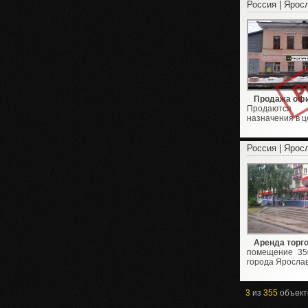
Россия | Ярос
Продажа офи
Продаются 
назначения в ц
Россия | Ярос
Аренда торг
помещение 35
города Ярослав
3
из
355
объект