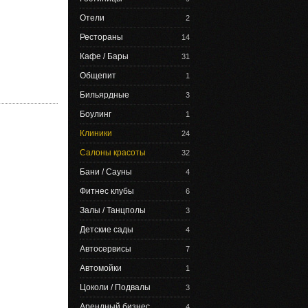
Отели
2
Рестораны
14
Кафе / Бары
31
Общепит
1
Бильярдные
3
Боулинг
1
Клиники
24
Салоны красоты
32
Бани / Сауны
4
Фитнес клубы
6
Залы / Танцполы
3
Детские сады
4
Автосервисы
7
Автомойки
1
Цоколи / Подвалы
3
Арендный бизнес
4