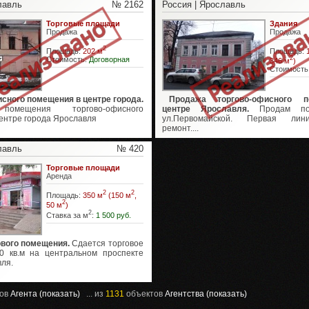
лавль
№ 2162
Россия | Ярославль
Торговые площади
Здания
Продажа
Продажа
2
Площадь:
202 м
Площадь:
Стоимость:
Договорная
2
346 м
)
Стоимость
сного помещения в центре города.
Продажа торгово-офисного 
помещения торгово-офисного
центре Ярославля.
Продам по
ентре города Ярославля
ул.Первомайской. Первая лин
ремонт....
лавль
№ 420
Торговые площади
Аренда
2
2
Площадь:
350 м
(150 м
,
2
50 м
)
2
Ставка за м
:
1 500 руб.
ового помещения.
Сдается торговое
0 кв.м на центральном проспекте
ля.
ов
Агента (показать)
... из
1131
объектов
Агентства (показать)