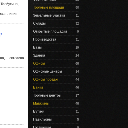
 Толбухина,
Торговые площади
80
вая линия
Земельные участки
11
Склады
32
Открытые площадки
9
2
м
Производства
31
Базы
19
Здания
24
но, согласно
Офисы
68
Офисные центры
14
Офисы продаж
44
Банки
46
Торговые центры
17
Магазины
48
Бутики
31
Павильоны
5
Гостиницы
9