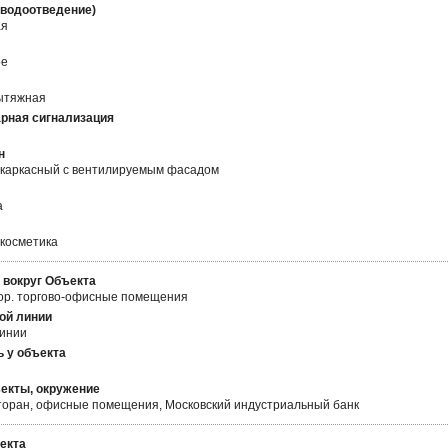
(водоотведение)
ая
ое
ытяжная
рная сигнализация
н
каркасный с вентилируемым фасадом
а
косметика
 вокруг Объекта
ор. торгово-офисные помещения
ой линии
линии
 у объекта
екты, окружение
сторан, офисные помещения, Московский индустриальный банк
екта