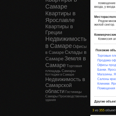
помещение 
Самаре
входа, у вход
Квартиры в
Месторасполо
Ярославле
Рядом множе
жилой сектор.
Квартиры в
Греции
Коммерческие
Недвижимость
Комиссия а
в Самаре
Офисы
Похожие объ
Склады в
в Самаре
Торговые пл
Земля в
Самаре
Продажа оф
Самаре
Офисы прода
Торговая
Банки. Ярос
площадь Самары
Магазины. Я
Коттеджи в Самаре
Недвижимость в
Салоны крас
Клиники. Яр
Самарской
Помещения 
области
Гостиницы
Самары
Производственные
здания
Другие объект
3
из
355
объект