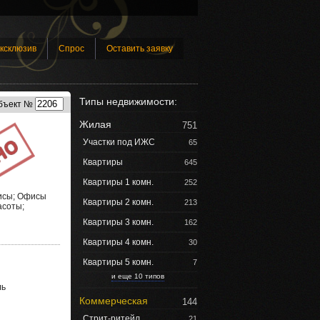
ксклюзив
Спрос
Оставить заявку
Типы недвижимости:
бъект №
Жилая
751
Участки под ИЖС
65
Квартиры
645
Квартиры 1 комн.
252
исы; Офисы
Квартиры 2 комн.
213
асоты;
Квартиры 3 комн.
162
Квартиры 4 комн.
30
Квартиры 5 комн.
7
и еще 10 типов
ль
Коммерческая
144
Стрит-ритейл
21