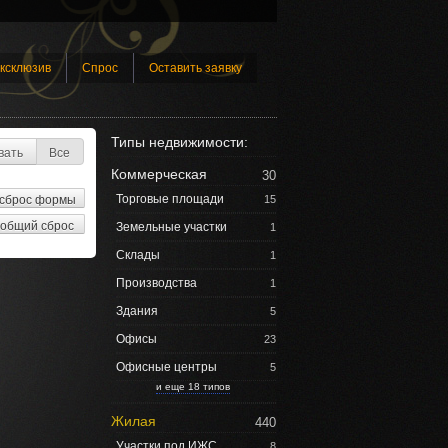
ксклюзив
Спрос
Оставить заявку
Типы недвижимости:
вать
Все
Коммерческая
30
Торговые площади
15
Земельные участки
1
Склады
1
Производства
1
Здания
5
Офисы
23
Офисные центры
5
и еще 18 типов
Жилая
440
Участки под ИЖС
8