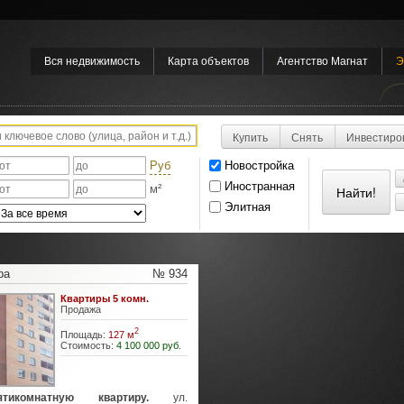
Вся недвижимость
Карта объектов
Агентство Магнат
Э
Купить
Снять
Инвестиро
Руб
Новостройка
Иностранная
м²
Элитная
ра
№ 934
Квартиры 5 комн.
Продажа
2
Площадь:
127 м
Стоимость:
4 100 000 руб.
тикомнатную квартиру.
ул.