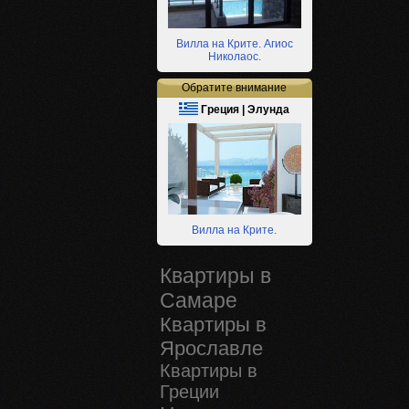
Вилла на Крите. Агиос
Николаос.
Обратите внимание
Греция | Элунда
Вилла на Крите.
Квартиры в
Самаре
Квартиры в
Ярославле
Квартиры в
Греции