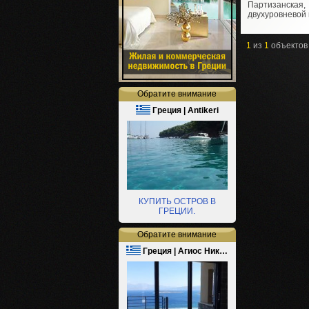
Партизанская,
двухуровневой 
1
из
1
объектов
Обратите внимание
Греция | Antikeri
КУПИТЬ ОСТРОВ В
ГРЕЦИИ.
Обратите внимание
Греция | Агиос Ник…