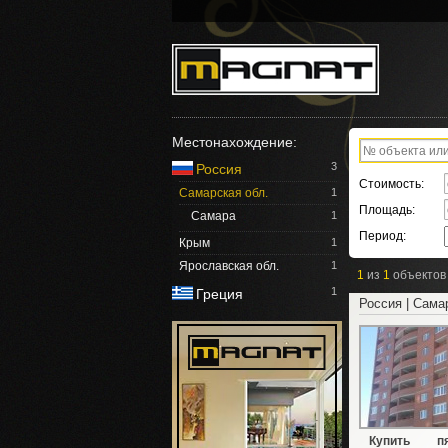
Местонахождение:
3
Россия
Стоимость:
Самарская обл.
1
Площадь:
Самара
1
Период:
Крым
1
Ярославская обл.
1
1
из
1
объектов
1
Греция
Россия | Сама
Купить пя