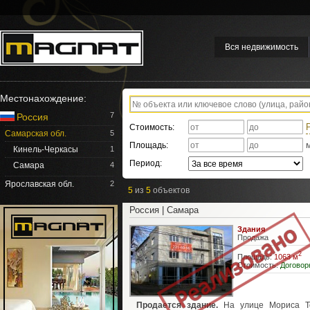
Вся недвижимость
Местонахождение:
7
Россия
Стоимость:
Самарская обл.
5
Площадь:
Кинель-Черкасы
1
Период:
Самара
4
Ярославская обл.
2
5
из
5
объектов
Россия | Самара
Здания
Продажа
2
Площадь:
1063 м
Стоимость:
Договор
Продается здание.
На улице Мориса То