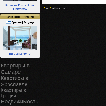
Вилла на Крите. Агиос
5
из
5
объектов
Николаос.
Обратите внимание
Греция | Элунда
Вилла на Крите.
Квартиры в
Самаре
Квартиры в
Ярославле
Квартиры в
Греции
Недвижимость