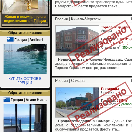
рядом с Департамента транспорта админис
Самарской области продается трехэ...
Россия | Кинель-Черкасы
Торговые центры
Аренда
Обратите внимание
2
Площадь:
1200 м
(4
Греция | Antikeri
2
2
400 м
, 400 м
, ...)
2
Ставка за м
:
350 ру
Недвижимость в Кинель-Черкассах.
Сдаю
аренду торговые и офисные помещения в
Торгово-Офисном центре, расположен...
КУПИТЬ ОСТРОВ В
Россия | Самара
ГРЕЦИИ.
Гостиницы
Продажа
Обратите внимание
Греция | Агиос Ник…
2
Площадь:
5195 м
Стоимость:
Договор
Продается здание в Самаре.
Здание Гос
дома с оздоровительным комплексом и 
обслуживания продается. Шесть эта...