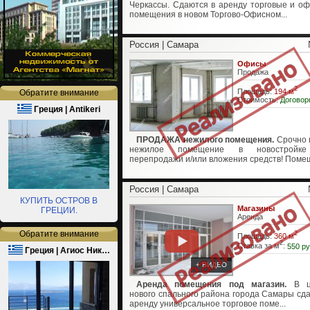
Черкассы. Сдаются в аренду торговые и о
помещения в новом Торгово-Офисном...
Россия | Самара
Офисы
Продажа
2
Площадь:
194 м
Обратите внимание
Стоимость:
Договор
Греция | Antikeri
ПРОДАЖА нежилого помещения.
Срочно 
нежилое помещение в новостройк
перепродажи и/или вложения средств! Помещ
Россия | Самара
КУПИТЬ ОСТРОВ В
Магазины
ГРЕЦИИ.
Аренда
Обратите внимание
2
Площадь:
360 м
2
Ставка за м
:
550 ру
Греция | Агиос Ник…
+ ВИДЕО
Аренда помещения под магазин.
В ц
нового спального района города Самары сда
аренду универсальное торговое поме...