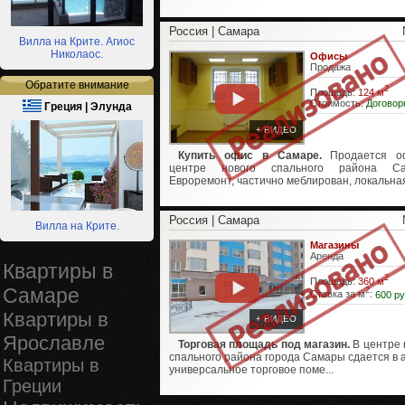
Россия | Самара
Вилла на Крите. Агиос
Николаос.
Офисы
Продажа
Обратите внимание
2
Площадь:
124 м
Стоимость:
Договор
Греция | Элунда
+ ВИДЕО
Купить офис в Самаре.
Продается о
центре нового спального района Са
Евроремонт, частично меблирован, локальная
Россия | Самара
Вилла на Крите.
Магазины
Аренда
Квартиры в
2
Площадь:
360 м
Самаре
2
Ставка за м
:
600 ру
Квартиры в
+ ВИДЕО
Ярославле
Торговая площадь под магазин.
В центре 
спального района города Самары сдается в 
Квартиры в
универсальное торговое поме...
Греции