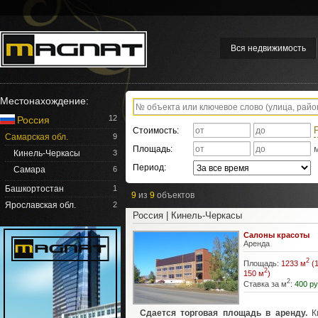
Вся недвижимость
Местонахождение:
12
Россия
Стоимость:
Самарская обл.
9
Площадь:
Кинель-Черкасы
3
Период:
Самара
6
Башкортостан
1
9
из
9
объектов
Ярославская обл.
2
Россия | Кинель-Черкасы
Салоны красоты
Аренда
2
Площадь:
1233 м
(1
2
150 м
)
2
Ставка за м
:
400 ру
Сдается торговая площадь в аренду.
Ки