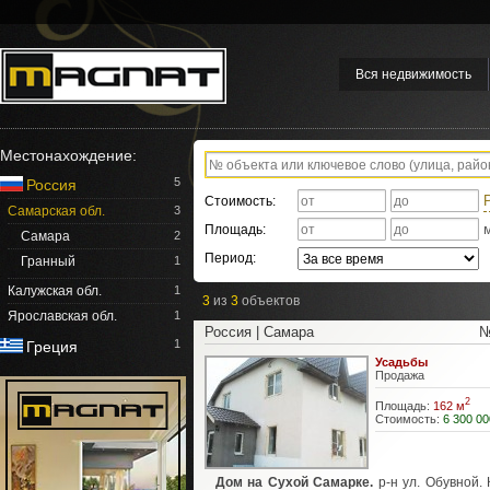
Вся недвижимость
Местонахождение:
5
Россия
Стоимость:
Самарская обл.
3
Площадь:
Самара
2
Период:
Гранный
1
Калужская обл.
1
3
из
3
объектов
Ярославская обл.
1
Россия | Самара
№
1
Греция
Усадьбы
Продажа
2
Площадь:
162 м
Стоимость:
6 300 00
Дом на Сухой Самарке.
р-н ул. Обувной. 