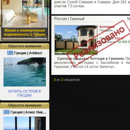
дом на Сухой Самарке в Самаре. Дом 162 кв
участке 7,5 сотках.
Россия | Гранный
№
Коттеджи
Продажа
2
Площадь:
660 м
Стоимость:
16 500 0
Обратите внимание
Греция | Antikeri
Срочная продажа! Коттедж в Гранном.
Пр
монолитного коттеджа с бассейном и б
Гранном. Участок 14 соток. Капитал...
3
из
3
объектов
КУПИТЬ ОСТРОВ В
ГРЕЦИИ.
Обратите внимание
Греция | Агиос Ник…