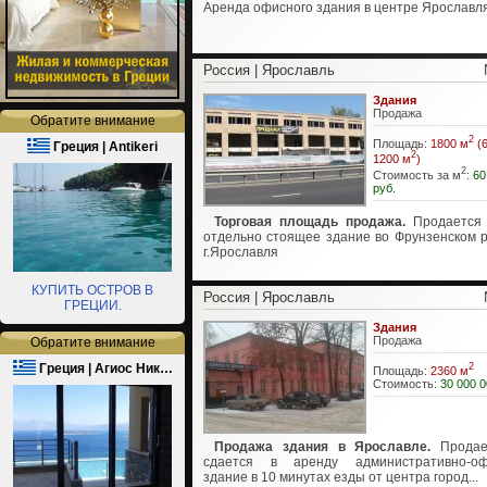
Аренда офисного здания в центре Ярославл
Россия | Ярославль
Здания
Продажа
Обратите внимание
2
Площадь:
1800 м
(6
Греция | Antikeri
2
1200 м
)
2
Стоимость за м
:
60
руб.
Торговая площадь продажа.
Продается 
отдельно стоящее здание во Фрунзенском 
г.Ярославля
КУПИТЬ ОСТРОВ В
Россия | Ярославль
ГРЕЦИИ.
Здания
Продажа
Обратите внимание
Греция | Агиос Ник…
2
Площадь:
2360 м
Стоимость:
30 000 0
Продажа здания в Ярославле.
Продае
сдается в аренду административно-оф
здание в 10 минутах езды от центра город...