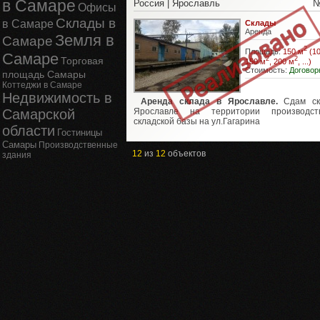
в Самаре
Россия | Ярославль
№
Офисы
Склады в
в Самаре
Склады
Аренда
Земля в
Самаре
2
Площадь:
150 м
(10
Самаре
Торговая
2
2
150 м
, 200 м
, ...)
Стоимость:
Договор
площадь Самары
Коттеджи в Самаре
Недвижимость в
Аренда склада в Ярославле.
Сдам ск
Самарской
Ярославле на территории производств
складской базы на ул.Гагарина
области
Гостиницы
Самары
Производственные
12
из
12
объектов
здания