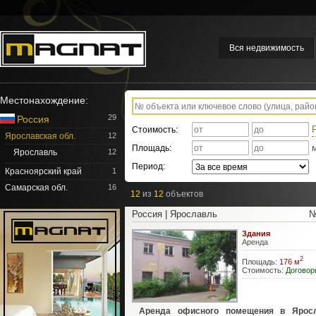
Вся недвижимость
Местонахождение:
29
Россия
Стоимость:
Ярославская обл.
12
Площадь:
Ярославль
12
Период:
Красноярский край
1
Самарская обл.
16
12
из
12
объектов
Россия | Ярославль
№
Здания
Аренда
2
Площадь:
176 м
Стоимость:
Договор
Аренда офисного помещения в Яросл