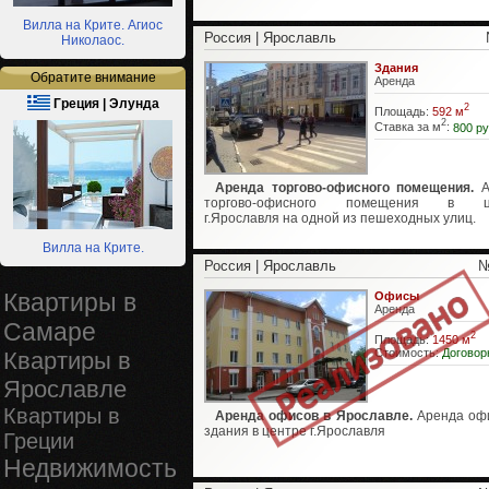
Вилла на Крите. Агиос
Россия | Ярославль
Николаос.
Здания
Обратите внимание
Аренда
Греция | Элунда
2
Площадь:
592 м
2
Ставка за м
:
800 ру
Аренда торгово-офисного помещения.
А
торгово-офисного помещения в ц
г.Ярославля на одной из пешеходных улиц.
Вилла на Крите.
Россия | Ярославль
№
Квартиры в
Офисы
Аренда
Самаре
2
Площадь:
1450 м
Стоимость:
Договор
Квартиры в
Ярославле
Квартиры в
Аренда офисов в Ярославле.
Аренда оф
здания в центре г.Ярославля
Греции
Недвижимость