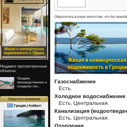
Обратитесь в наше агентство, что бы приоб
Недавно просмотренные
объекты:
Продажа
Газоснабжение
производственных и
складских пло...
Есть.
Холодное водоснабжение
Обратите внимание
Есть. Центральная.
Греция | Antikeri
Канализация (водоотведе
Есть. Центральная.
Отопление