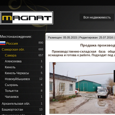
Вся недвижимость
Местонахождение:
Размещен: 05.05.2015 | Редактирован: 25.07.2016 
890
Россия
Продажа производ
Самарская обл.
693
Производственно-складская база общ
оснащена и готова к работе. Подходит под
Самара
657
Алексеевка
1
Кинель
5
Кинель-Черкасы
5
Новокуйбышевск
12
Сызрань
4
Тольятти
8
Чапаевск
1
Архангельская обл.
1
Башкортостан
13