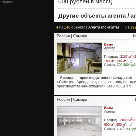
000 рублей в месяц.
здания
Другие объекты агента / а
4
из
140
объектов
Агента (показать)
... из
19
Россия | Самара
№
Базы
Аренда
2
Площадь:
2187 м
(2
2
2
180 м
, 130 м
, ...)
Ставка:
200 000 руб.
Аренда производственно-складской
г.Самара.
Аренда отдельных складов ил
производственно-складской базы общей п...
Россия | Самара
Базы
Аренда
2
Площадь:
2000 м
(6
2
2
600 м
, 600 м
, ...)
2
Ставка за м
:
300 ру