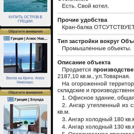
Есть. Свой котел.
КУПИТЬ ОСТРОВ В
Прочие удобства
ГРЕЦИИ.
Кран-балка ОТСУТСТВУЕТ
Обратите внимание
Греция | Агиос Ник…
Тип застройки вокруг Объ
Промышленные объекты.
Описание объекта
Продается
производстве
2187,10 кв.м., ул.Товарная.
Вилла на Крите. Агиос
Николаос.
На огороженной террито
складские и производствен
Обратите внимание
1. Офисное здание, общая
Греция | Элунда
2. Ангар утепленный из 
кв.м.
3. Ангар холодный 180 кв.
4. Ангар холодный 130 кв.