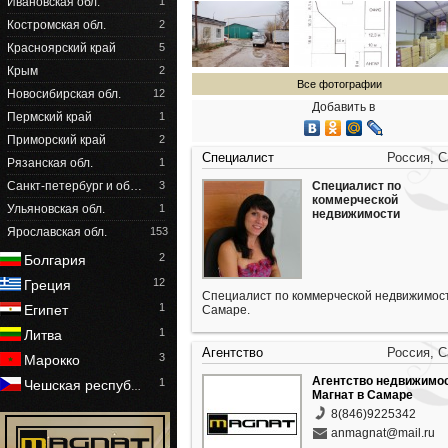
Ивановская обл.
1
Костромская обл.
2
Красноярский край
5
Крым
2
Все фотографии
Новосибирская обл.
12
Добавить в
Пермский край
1
Приморский край
2
Специалист
Россия, 
Рязанская обл.
1
Санкт-петербург и об…
3
Специалист по
коммерческой
Ульяновская обл.
1
недвижимости
Ярославская обл.
153
2
Болгария
12
Греция
Специалист по коммерческой недвижимост
1
Египет
Самаре.
1
Литва
Агентство
Россия, 
3
Марокко
Агентство недвижимо
1
Чешская респуб
…
Магнат в Самаре
8(846)9225342
anmagnat@mail.ru