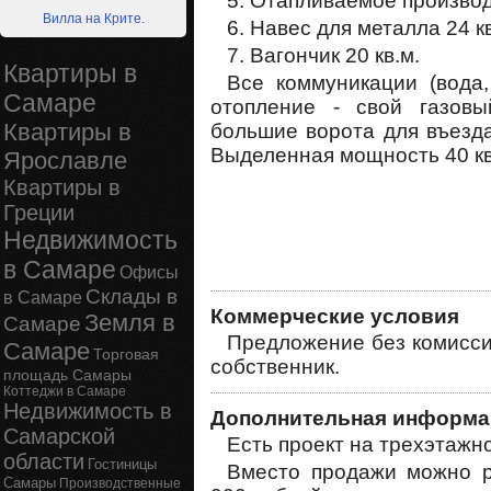
5. Отапливаемое производ
Вилла на Крите.
6. Навес для металла 24 кв
7. Вагончик 20 кв.м.
Квартиры в
Все коммуникации (вода,
Самаре
отопление - свой газовы
Квартиры в
большие ворота для въезд
Выделенная мощность 40 кв
Ярославле
Квартиры в
Греции
Недвижимость
в Самаре
Офисы
Склады в
в Самаре
Коммерческие условия
Земля в
Самаре
Предложение без комиссии
Самаре
Торговая
собственник.
площадь Самары
Коттеджи в Самаре
Недвижимость в
Дополнительная информа
Самарской
Есть проект на трехэтажн
области
Гостиницы
Вместо продажи можно р
Самары
Производственные