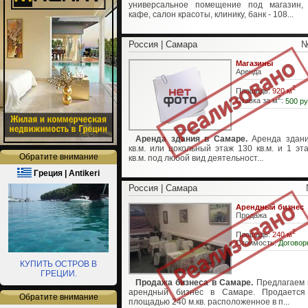
универсальное помещение под магазин,
кафе, салон красоты, клинику, банк - 108...
Россия | Самара
№
Магазины
Аренда
2
Площадь:
920 м
2
Ставка за м
:
500 ру
Аренда здания в Самаре.
Аренда здани
кв.м. или цокольный этаж 130 кв.м. и 1 эт
Обратите внимание
кв.м. под любой вид деятельност...
Греция | Antikeri
Россия | Самара
Арендный бизнес
Продажа
2
Площадь:
240 м
Стоимость:
Договор
КУПИТЬ ОСТРОВ В
ГРЕЦИИ.
Продажа бизнеса в Самаре.
Предлагаем 
арендный бизнес в Самаре. Продается
Обратите внимание
площадью 240 м.кв. расположенное в п...