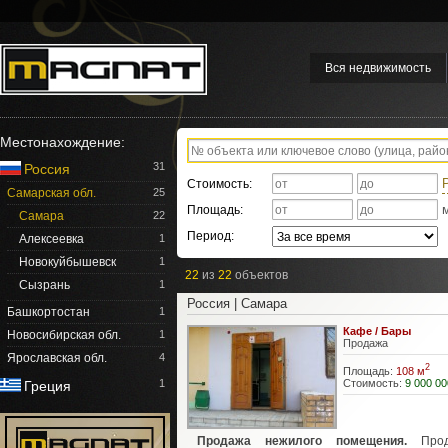
Вся недвижимость
Местонахождение:
31
Россия
Стоимость:
Самарская обл.
25
Площадь:
Самара
22
Период:
Алексеевка
1
Новокуйбышевск
1
22
из
22
объектов
Сызрань
1
Россия | Самара
Башкортостан
1
Кафе / Бары
Новосибирская обл.
1
Продажа
Ярославская обл.
4
2
Площадь:
108 м
Стоимость:
9 000 00
1
Греция
Продажа нежилого помещения.
Прод