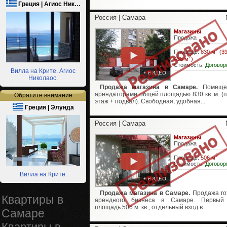
Греция | Агиос Ник…
Россия | Самара
Магазины
Продажа
2
Площадь:
830 м
(39
2
438 м
)
Стоимость:
Договор
Вилла на Крите. Агиос
+ ВИДЕО
Николаос.
Продажа магазина в Самаре.
Помеще
арендаторами общей площадью 830 кв. м. (
Обратите внимание
этаж + подвал). Свободная, удобная...
Греция | Элунда
Россия | Самара
Магазины
Продажа
2
Площадь:
506 м
Стоимость:
Договор
Вилла на Крите.
+ ВИДЕО
Продажа магазина в Самаре.
Продажа го
Квартиры в
арендного бизнеса в Самаре. Первый 
площадь 506 м. кв., отдельный вход в...
Самаре
Квартиры в