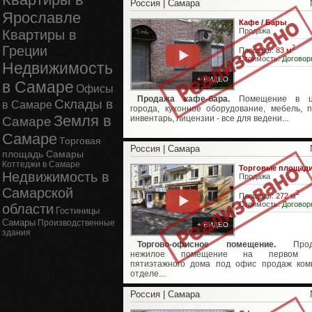
Россия | Самара
Ярославле
Кафе / Бары
Продажа
Квартиры в
Греции
2
Площадь:
83 м
Стоимость:
Договор
Недвижимость
+ ВИДЕО
в Самаре
Офисы
Продажа кафе-бара.
Помещение в ц
Склады в
в Самаре
города, кухонное оборудование, мебель, п
Земля в
инвентарь, лицензии - все для ведени...
Самаре
Самаре
Торговая
Россия | Самара
площадь Самары
Коттеджи в Самаре
Торговые площад
Недвижимость в
Продажа
Самарской
2
Площадь:
272 м
Стоимость:
Договор
области
Гостиницы
Самары
Производственные
+ ВИДЕО
здания
Торгово-офисное помещение.
Прода
нежилое помещение на первом э
пятиэтажного дома под офис продаж ком
отделе...
Россия | Самара