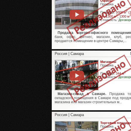
Офисы
Продажа
2
Площадь:
5000 м
(
2
2
2
м
, 1300 м
, 1300 м
Стоимость:
Договор
+ ВИДЕО
Продажа торгово-офисного помещения
банк, офис, фитнес, магазин, клуб, ре
продается помещение в центре Самары,...
Россия | Самара
Магазины
Продажа
2
Площадь:
344 м
Стоимость:
Договор
+ ВИДЕО
Магазин-склад в Самаре.
Продажа тор
складского помещения в Самаре под проду
магазина или магазин строительных м...
Россия | Самара
Торговые площад
Продажа