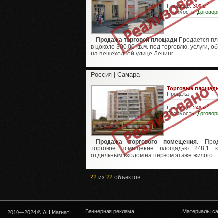
2
Площадь:
300 м
Стоимость:
Договор
Продажа торговой площади
Продается п
в цоколе 300,00 кв.м. под торговлю, услуги, 
на пешеходной улице Ленинг...
Россия | Самара
Торговые площад
Продажа
2
Площадь:
248 м
Стоимость:
Договор
Продажа торгового помещения.
Прод
торговое помещение площадью 248,1 кв
отдельным входом на первом этаже жилого...
22
из
22
объектов
Баннерная реклама
Материалы са
2010—2024 © АН Магнат