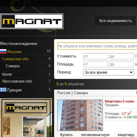
Вся недвижимость
Местонахождение:
13
Россия
Стоимость:
Самарская обл.
5
Площадь:
Самара
5
Период:
Крым
1
Ярославская обл.
7
5
из
5
объектов
1
Греция
Россия | Самара
Квартиры 5 комн.
Продажа
2
Площадь:
127 м
Стоимость:
4 100 00
Купить пятикомнатную квартиру.