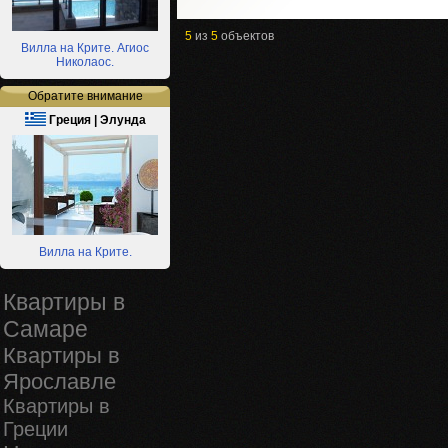
5
из
5
объектов
Вилла на Крите. Агиос
Николаос.
Обратите внимание
Греция | Элунда
Вилла на Крите.
Квартиры в
Самаре
Квартиры в
Ярославле
Квартиры в
Греции