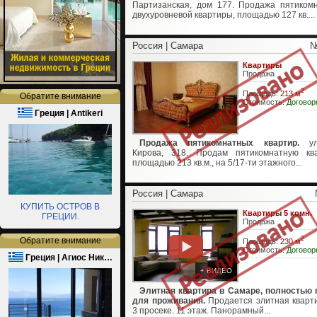
Партизанская, дом 177. Продажа пятиком
двухуровневой квартиры, площадью 127 кв....
Россия | Самара
№
Квартиры
Продажа
2
Площадь:
213 м
Обратите внимание
Стоимость:
Договор
Греция | Antikeri
Продажа пятикомнатных квартир.
ул
Кирова, 318. Продам пятикомнатную кв
площадью 213 кв.м., на 5/17-ти этажного...
Россия | Самара
КУПИТЬ ОСТРОВ В
Квартиры 5 комн.
ГРЕЦИИ.
Продажа
2
Обратите внимание
Площадь:
230 м
Стоимость:
Договор
Греция | Агиос Ник…
+ ВИДЕО
Элитная квартира в Самаре, полностью 
для проживания.
Продается элитная кварт
3 просеке. 11 этаж. Панорамный...