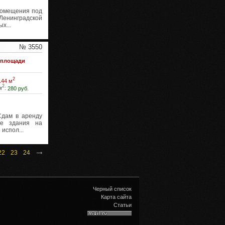
омещения под
енинградской
х...
№ 3550
 площади
2
144 м
2
м
:
280 руб.
дам в аренду
же здания на
испол...
→
22
23
24
Черный список
Карта сайта
Статьи