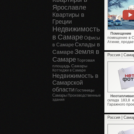
Ярославле
Квартиры в
Греции
Недвижимость
Помещение 
в Самаре
Офисы
помещение в С
Атинке, продает
Склады в
в Самаре
Земля в
Самаре
Россия | Сама
Самаре
Торговая
площадь Самары
Коттеджи в Самаре
Недвижимость в
Самарской
области
Гостиницы
Самары
Производственные
Неотаплива
здания
склада 183,8 
Гаражного прое
Россия | Сама