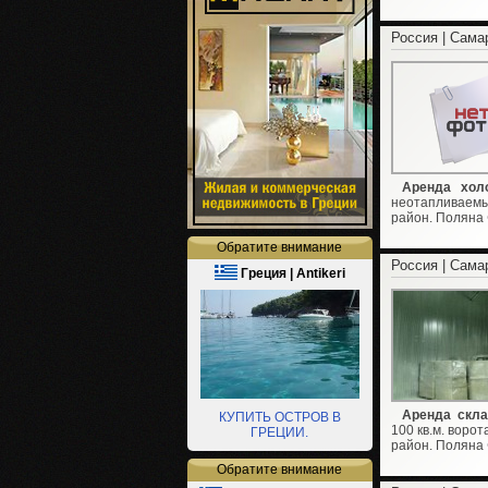
Россия | Сама
Аренда хол
неотапливаем
район. Поляна 
Обратите внимание
Россия | Сама
Греция | Antikeri
Аренда скла
КУПИТЬ ОСТРОВ В
100 кв.м. воро
ГРЕЦИИ.
район. Поляна 
Обратите внимание