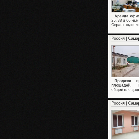
Аренда офис
25, 38 и 60 кв.
Оврага подпол
Россия | Сама
Продажа п
площадей.
Про
общей площадью 
Россия | Сама