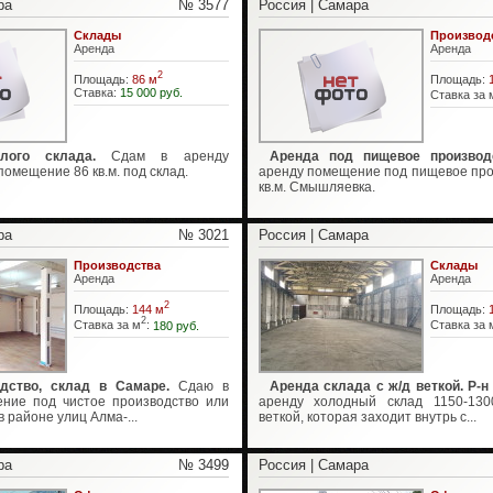
ра
№ 3577
Россия | Самара
Склады
Производ
Аренда
Аренда
2
Площадь:
86 м
Площадь:
Ставка:
15 000 руб.
Ставка за 
лого склада.
Сдам в аренду
Аренда под пищевое производс
омещение 86 кв.м. под склад.
аренду помещение под пищевое про
кв.м. Смышляевка.
ра
№ 3021
Россия | Самара
Производства
Склады
Аренда
Аренда
2
Площадь:
144 м
Площадь:
2
Ставка за м
:
180 руб.
Ставка за 
дство, склад в Самаре.
Сдаю в
Аренда склада с ж/д веткой. Р-н
ние под чистое производство или
аренду холодный склад 1150-130
 в районе улиц Алма-...
веткой, которая заходит внутрь с...
ра
№ 3499
Россия | Самара