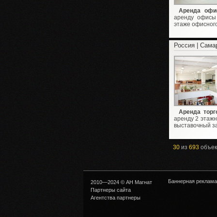
Аренда офи
аренду офисы 
этаже офисного 
Россия | Сама
Аренда торг
аренду 2 этажн
выставочный зал
30
из
693
объек
Баннерная реклама
2010—2024 © АН Магнат
Партнеры сайта
Агентства партнеры