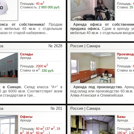
2
Площадь:
40 м
Площадь:
Стоимость:
2 800 000 руб.
Ставка:
25
иса от собственника!
Продам
Аренда офиса от собственни
с мебелью 40 кв.м. с отдельным
продажа офиса.
Сдам в аренду у
агах от старой набережно...
мебелью 40 кв.м. с отдельным входом 
ра
№ 2628
Россия | Самара
Склады
Производ
Аренда
Аренда
2
Площадь:
2000 м
Площадь:
2
Ставка за м
:
330 руб.
Ставка за 
д в Самаре.
Склад класса "А+" в
Аренда под производство.
Аренд
0 до 6000 кв.м. Соответствует всем
под склад или производство 60 кв.м.
стандартам и тре...
Алма-Атинская и Олимпийская.
ра
№ 201
Россия | Самара
Офисы
Базы
Аренда
Аренда
2
2
Площадь:
60 м
(37 м
, 19
Площадь:
2
2
2
2
м
, 36 м
, 60 м
, ...)
180 м
, 13