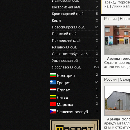
Ивановская обл.
1
аренду торго
на 1 линии напр
Костромская обл.
2
Красноярский край
5
Россия | Ново
Крым
2
Новосибирская обл.
12
Пермский край
1
Приморский край
2
Рязанская обл.
1
Санкт-петербург и об…
3
Аренда торг
Ульяновская обл.
1
Сдаю в аренду
этаже жилого до
Ярославская обл.
153
2
Болгария
Россия | Сама
12
Греция
1
Египет
1
Литва
3
Марокко
1
Чешская респуб
…
Аренда холо
аренду металл
кв.м. и открыту