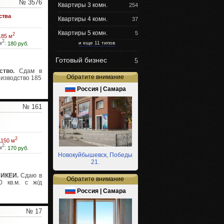
№ 3576
Квартиры 3 комн.
254
ства
Квартиры 4 комн.
37
Квартиры 5 комн.
5
2
185 м
2
и еще 11 типов
м
:
180 руб.
Готовый бизнес
5
тво.
Сдам в
Обратите внимание
изводство 185
Россия | Самара
№ 161
2
1150 м
2
м
:
170 руб.
Новокуйбышевск, Победы
21.
 ИКЕИ.
Сдаю в
Обратите внимание
0 кв.м. с ж/д
Россия | Самара
№ 17