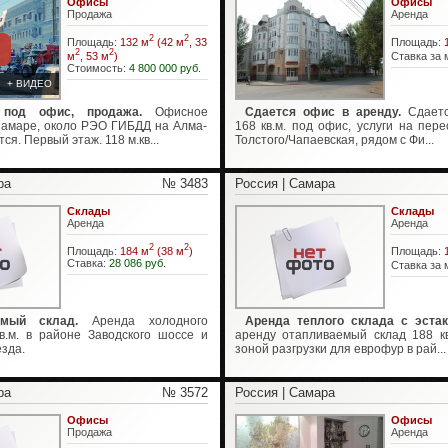
Офисы
Офисы
Продажа
Аренда
2
2
Площадь:
132 м
(42 м
, 33
Площадь:
2
2
м
, 53 м
)
Ставка за 
Стоимость:
4 800 000 руб.
+ ВИДЕО
под офис, продажа.
Офисное
Сдается офис в аренду.
Сдаетс
амаре, около РЭО ГИБДД на Алма-
168 кв.м. под офис, услуги на пере
ся. Первый этаж. 118 м.кв...
Толстого/Чапаевская, рядом с Фи...
ра
№ 3483
Россия | Самара
Склады
Склады
Аренда
Аренда
2
2
Площадь:
184 м
(38 м
)
Площадь:
Ставка:
28 086 руб.
Ставка за 
емый склад.
Аренда холодного
Аренда теплого склада с эстак
кв.м. в районе Заводского шоссе и
аренду отапливаемый склад 188 кв
зда.
зоной разгрузки для еврофур в рай...
ра
№ 3572
Россия | Самара
Офисы
Офисы
Продажа
Аренда