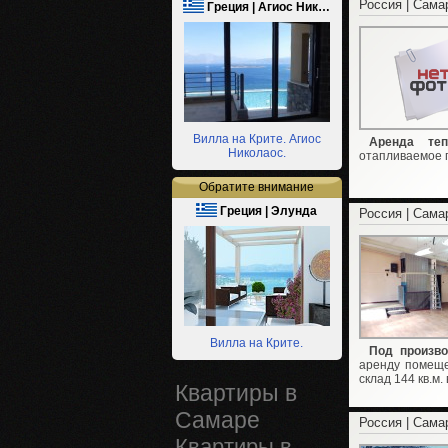
Россия | Сама
Греция | Агиос Ник…
Вилла на Крите. Агиос
Аренда теп
Николаос.
отапливаемое п
Обратите внимание
Греция | Элунда
Россия | Сама
Вилла на Крите.
Под произво
аренду помеще
склад 144 кв.м.
Квартиры в
Самаре
Россия | Сама
Квартиры в