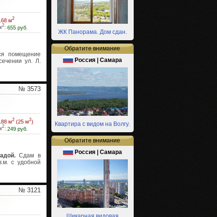
2
168 м
2
м
:
655 руб.
ЖК Панорама. Дом сдан.
Обратите внимание
я помещение
Россия | Самара
сечении ул. Л.
№ 3573
2
2
188 м
(25 м
)
Квартира с видом на Волгу.
2
м
:
249 руб.
Обратите внимание
Россия | Самара
адой.
Сдам в
.м. с удобной
№ 3121
Шикарная видовая