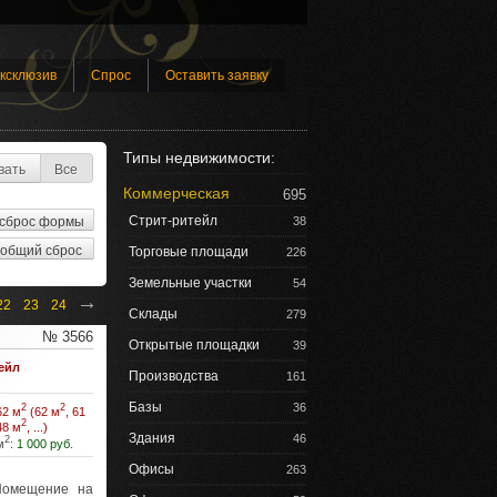
ксклюзив
Спрос
Оставить заявку
Типы недвижимости:
вать
Все
Коммерческая
695
Стрит-ритейл
38
Торговые площади
226
Земельные участки
54
→
22
23
24
Склады
279
№ 3566
Открытые площадки
39
ейл
Производства
161
Базы
36
2
2
62 м
(62 м
, 61
2
48 м
, ...)
Здания
46
2
м
:
1 000 руб.
Офисы
263
омещение на