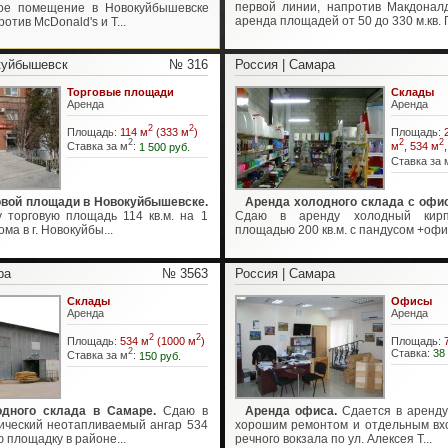
первой линии, напротив Макдонал
вое помещение в Новокуйбышевске
аренда площадей от 50 до 330 м.кв. П
отив McDonald's и Т...
куйбышевск
№ 316
Россия | Самара
Торговые площади
Склады
Аренда
Аренда
2
2
Площадь:
114 м
(333 м
)
Площадь:
2
2
2
Ставка за м
:
1 500 руб.
м
, 534 м
Ставка за 
овой площади в Новокуйбышевске.
Аренда холодного склада с офи
 торговую площадь 114 кв.м. на 1
Сдаю в аренду холодный кирп
ма в г. Новокуйбы...
площадью 200 кв.м. с пандусом +офис
ра
№ 3563
Россия | Самара
Склады
Офисы
Аренда
Аренда
2
2
Площадь:
534 м
(1000 м
)
Площадь:
2
Ставка:
38
Ставка за м
:
150 руб.
дного склада в Самаре.
Сдаю в
Аренда офиса.
Сдается в аренду
ический неотапливаемый ангар 534
хорошим ремонтом и отдельным вх
ю площадку в районе...
речного вокзала по ул. Алексея Т...