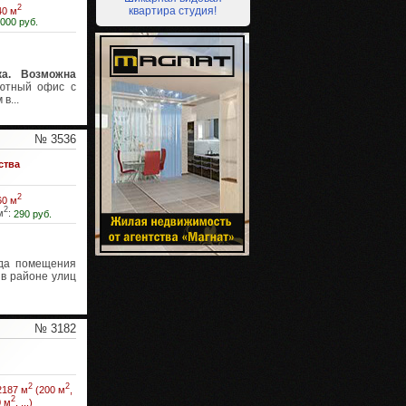
2
квартира студия!
40 м
 000 руб.
ка. Возможна
ютный офис с
в...
№ 3536
ства
2
60 м
2
м
:
290 руб.
а помещения
 в районе улиц
№ 3182
2
2
2187 м
(200 м
,
2
0 м
, ...)