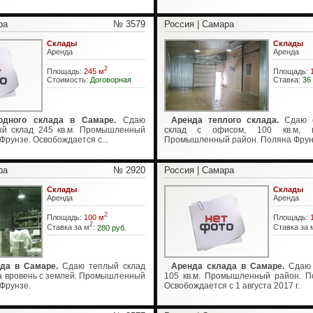
ра
№ 3579
Россия | Самара
Склады
Склады
Аренда
Аренда
2
Площадь:
245 м
Площадь:
Стоимость:
Договорная
Ставка:
36
одного склада в Самаре.
Сдаю
Аренда теплого склада.
Сдаю о
ый склад 245 кв.м. Промышленный
склад с офисом, 100 кв.м, в
Фрунзе. Освобождается с...
Промышленный район. Поляна Фрунзе
ра
№ 2920
Россия | Самара
Склады
Склады
Аренда
Аренда
2
Площадь:
100 м
Площадь:
2
Ставка за м
:
280 руб.
Ставка за 
да в Самаре.
Сдаю теплый склад
Аренда склада в Самаре.
Сдаю 
та вровень с землей. Промышленный
105 кв.м. Промышленный район. П
Фрунзе.
Освобождается с 1 августа 2017 г.