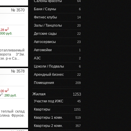
Салоны красоты
64
Бани / Сауны
6
№ 3570
Фитнес клубы
14
Залы / Танцполы
20
2
128 м
 000 руб.
Детские сады
22
Автосервисы
23
Автомойки
тапливаемый
1
орота 3*3м.
АЗС
. р-н Са...
2
Цоколи / Подвалы
6
№ 3578
Арендный бизнес
22
Помещения
209
2
100 м
Жилая
1253
2
м
:
280 руб.
Участки под ИЖС
45
Квартиры
1151
теплый склад
оляна Фрунзе.
Квартиры 1 комн.
519
Квартиры 2 комн.
357