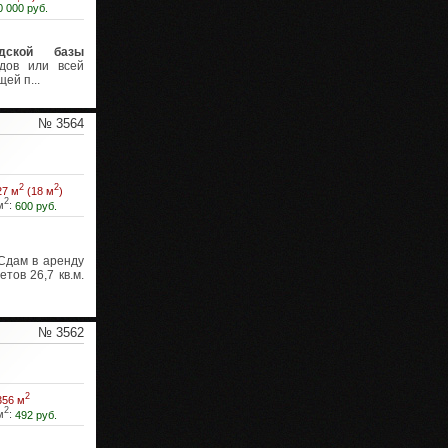
0 000 руб.
адской базы
дов или всей
ей п...
№ 3564
2
2
27 м
(18 м
)
2
м
:
600 руб.
Сдам в аренду
етов 26,7 кв.м.
№ 3562
2
356 м
2
м
:
492 руб.