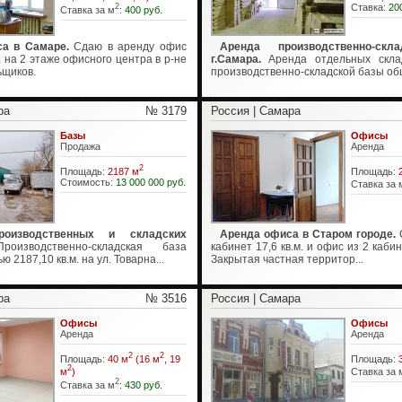
2
Ставка:
20
Ставка за м
:
400 руб.
а в Самаре.
Сдаю в аренду офис
Аренда производственно-скл
м. на 2 этаже офисного центра в р-не
г.Самара.
Аренда отдельных скла
ьщиков.
производственно-складской базы общ
ра
№ 3179
Россия | Самара
Базы
Офисы
Продажа
Аренда
2
Площадь:
2187 м
Площадь:
Стоимость:
13 000 000 руб.
Ставка за 
роизводственных и складских
Аренда офиса в Старом городе.
изводственно-складская база
кабинет 17,6 кв.м. и офис из 2 кабин
2187,10 кв.м. на ул. Товарна...
Закрытая частная территор...
ра
№ 3516
Россия | Самара
Офисы
Офисы
Аренда
Аренда
2
2
Площадь:
40 м
(16 м
, 19
Площадь:
2
м
)
Ставка за 
2
Ставка за м
:
430 руб.