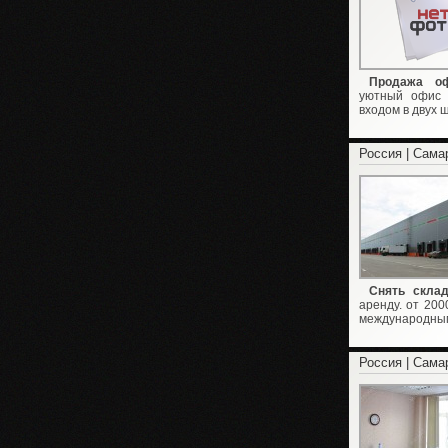
Продажа оф
уютный офис 
входом в двух ш
Россия | Сама
Снять скла
аренду. от 200
международным 
Россия | Сама