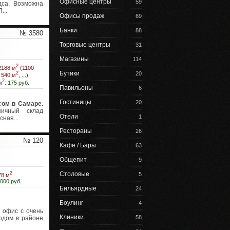
Офисные центры
59
дса. Возможна
...
Офисы продаж
69
Банки
88
№ 3580
Торговые центры
31
Магазины
114
2
2188 м
(1100
Бутики
20
2
, 540 м
, ...)
2
м
:
175 руб.
Павильоны
6
Гостиницы
20
сом в Самаре.
ичный склад
Отели
1
ная...
Рестораны
26
№ 120
Кафе / Бары
63
Общепит
9
2
Столовые
5
78 м
 000 руб.
Бильярдные
24
Боулинг
4
 офис с очень
Клиники
58
одом в районе