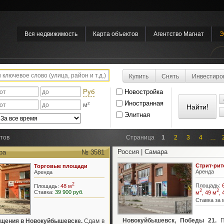
Вся недвижимость
Карта объектов
Агентство Магнат
Э
Купить
Снять
Инвестиро
Руб
Новостройка
Иностранная
м²
Элитная
тов
Страница
1
2
3
4
…
Россия | Самара
ра
№ 3581
Стрит-рит
Торговые площади
Аренда
Аренда
2
Площадь:
Площадь:
48 м
2
2
Ставка:
39 900 руб.
м
, 49 м
, 
Ставка за 
Новокуйбышевск, Победы 21.
П
щения в Новокуйбышевске.
Сдам в