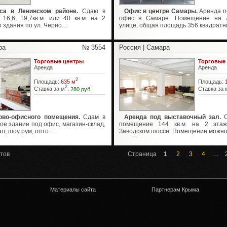
са в Ленинском районе.
Сдаю в
Офис в центре Самары.
Аренда п
16,6, 19,7кв.м. или 40 кв.м. на 2
офис в Самаре. Помещение на Л
здания по ул. Черно...
улице, общая площадь 356 квадратны
ра
№ 3554
Россия | Самара
Торговые центры
Торговые
Аренда
Аренда
2
Площадь:
635 м
Площадь:
2
Ставка за м
:
280 руб.
Ставка за 
ово-офисного помещения.
Сдам в
Аренда под выставочный зал.
С
ое здание под офис, магазин-склад,
помещение 144 кв.м. на 2 эта
, шоу рум, опто...
Заводском шоссе. Помещение можно 
тов
Страница
1
2
3
4
…
Материалы сайта
Партнерам Крыма