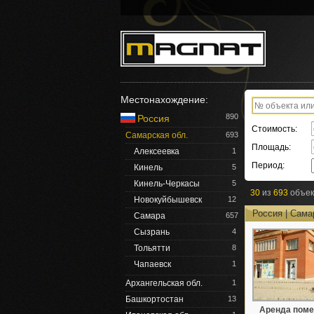
Местонахождение:
890
Россия
Стоимость:
Самарская обл.
693
Площадь:
Алексеевка
1
Период:
Кинель
5
Кинель-Черкасы
5
30
из
693
объек
Новокуйбышевск
12
Россия | Сама
Самара
657
Сызрань
4
Тольятти
8
Чапаевск
1
Архангельская обл.
1
Башкортостан
13
Аренда поме